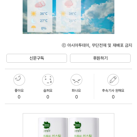
ⓒ 아시아투데이, 무단전재 및 재배포 금지
Mute
신문구독
후원하기
좋아요
슬퍼요
화나요
후속기사 원해요
0
0
0
0