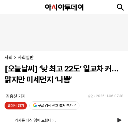
뉴
최
속
정
사
경
국
오
피
아
문
포
스
신
보
치
회
제
제
피
플
투
화
토
니
시
·
사회
언
티
스
>
사회일반
포
[오늘날씨] ‘낮 최고 22도’ 일교차 커…
츠
맑지만 미세먼지 ‘나쁨’
ENGLISH
中
Tiếng
文
Việt
김홍찬 기자
승인 : 2025.11.06 07:18
앱에서 읽기
구글 검색 선호 출처 추가
지
신
후
제
회
앱
면
문
원
보
사
설
기사를 대신 읽어 드립니다.
보
구
하
24
소
치
기
독
기
시
개