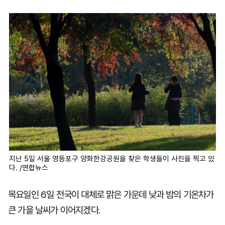
마
운
대
켓
세
학
파
동
워
문
골
프
지난 5일 서울 영등포구 양화한강공원을 찾은 학생들이 사진을 찍고 있
다. /연합뉴스
목요일인 6일 전국이 대체로 맑은 가운데 낮과 밤의 기온차가
큰 가을 날씨가 이어지겠다.