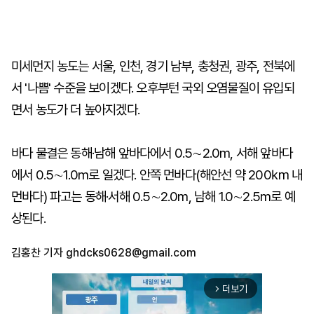
미세먼지 농도는 서울, 인천, 경기 남부, 충청권, 광주, 전북에
서 '나쁨' 수준을 보이겠다. 오후부턴 국외 오염물질이 유입되
면서 농도가 더 높아지겠다.
바다 물결은 동해·남해 앞바다에서 0.5∼2.0m, 서해 앞바다
에서 0.5∼1.0m로 일겠다. 안쪽 먼바다(해안선 약 200㎞ 내
먼바다) 파고는 동해·서해 0.5∼2.0m, 남해 1.0∼2.5m로 예
상된다.
김홍찬 기자
ghdcks0628@gmail.com
더보기
arrow_forward_ios