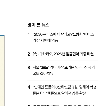
패밀리사이트
마켓파워
아투TV
대학동문골프최강전
많이 본 뉴스
1
“2030은 버스에서 살라고?”…황희 ‘폐버스
거주’ 제안에 역풍
2
[속보] 카카오, 2026년 임금협약 최종 타결
3
서울 ‘38도’ 역대 가장 뜨거운 입추…전국 기
록도 갈아치워
4
“연예인 통틀어 0순위”…김규원, 휠체어 학생
돌본 미담 웹툰으로 알려져 감동 확산