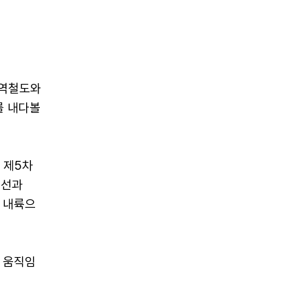
광역철도와
를 내다볼
 제5차
노선과
부 내륙으
 움직임