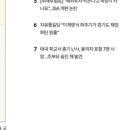
5
[취재후일담] “해외투자 막는다고 국장이 사
나요”…ISA 개편 논란
6
자유통일당 “이재명식 퍼주기가 경기도 재정
파탄 원흉”
7
태국 학교서 총기 난사, 용의자 포함 7명 사
망…조부모 숨진 채 발견
축 교