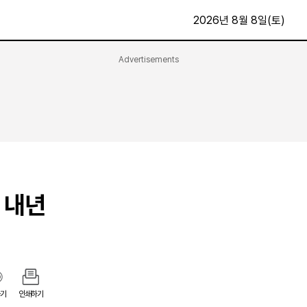
2026년 8월 8일(토)
Advertisements
문화·스포츠
최신
전체
방송
지면보기
가요
구독신청
영화
First Edition
문화
후원하기
 내년
카
종교
제보24시
스포츠
알립니다
여행
기
인쇄하기