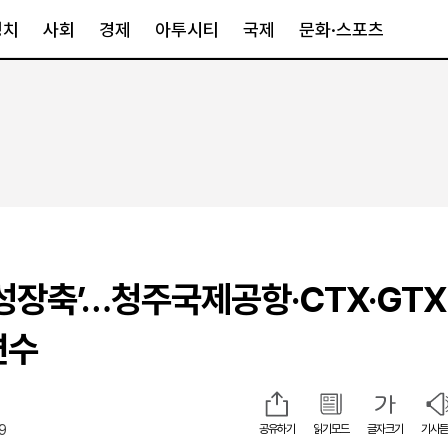
정치
사회
경제
아투시티
국제
문화·스포츠
경제
아투시티
국제
경제일반
종합
세계일반
정책
메트로
아시아·호주
금융·증권
경기·인천
북미
산업
세종·충청
중남미
IT·과학
영남
유럽
 성장축’…청주국제공항·CTX·GTX
부동산
호남
중동·아프리
유통
강원
변수
중기·벤처
제주
59
공유하기
읽기모드
글자크기
기사듣
인스타그램