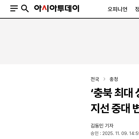
오피니언
오피니언
정치
사회
사설
정치일반
사회일반
칼럼·기고
청와대
사건·사고
기자의 눈
국회·정당
법원·검찰
피플
북한
교육·행정
전국
충청
외교
노동·복지·환경
‘충북 최대
국방
보건·의학
정부
지선 중대 
김동민 기자
SNS
승인 : 2025. 11. 09. 14:
뉴스스탠드
네이버블로그
아투TV(유튜브)
페이스북