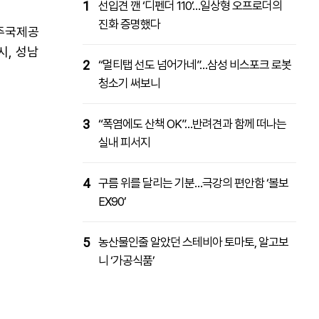
1
선입견 깬 ‘디펜더 110’…일상형 오프로더의
진화 증명했다
청주국제공
시, 성남
2
“멀티탭 선도 넘어가네”…삼성 비스포크 로봇
청소기 써보니
3
“폭염에도 산책 OK”…반려견과 함께 떠나는
실내 피서지
4
구름 위를 달리는 기분…극강의 편안함 ‘볼보
EX90’
5
농산물인줄 알았던 스테비아 토마토, 알고보
니 ‘가공식품’