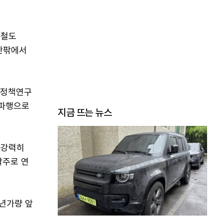
역철도
 안팎에서
 정책연구
 파행으로
지금 뜨는 뉴스
 강력히
활주로 연
3년가량 앞