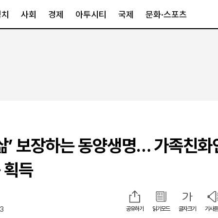
정치
사회
경제
아투시티
국제
문화·스포츠
경제
아투시티
국제
경제일반
종합
세계일반
정책
메트로
아시아·호주
금융·증권
경기·인천
북미
산업
세종·충청
중남미
IT·과학
영남
유럽
 삶’ 보장하는 동양생명… 가족친화
부동산
호남
중동·아프리
유통
강원
 획득
중기·벤처
제주
23
공유하기
읽기모드
글자크기
기사듣
인스타그램