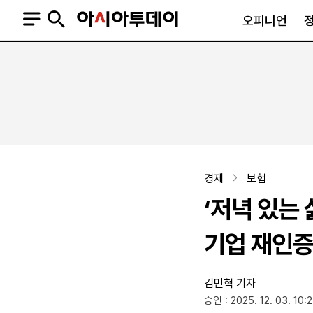
오피니언
오피니언
정치
사회
사설
정치일반
사회일반
칼럼·기고
청와대
사건·사고
기자의 눈
국회·정당
법원·검찰
피플
북한
교육·행정
경제
보험
외교
노동·복지·환경
‘저녁 있는
국방
보건·의학
정부
기업 재인증
김민혁 기자
SNS
승인 : 2025. 12. 03. 10:
뉴스스탠드
네이버블로그
아투TV(유튜브)
페이스북