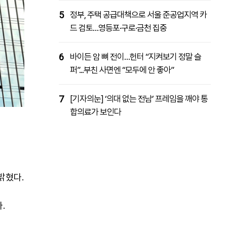
5
정부, 주택 공급대책으로 서울 준공업지역 카
드 검토…영등포·구로·금천 집중
6
바이든 암 뼈 전이…헌터 “지켜보기 정말 슬
퍼”...부친 사면엔 “모두에 안 좋아”
7
[기자의눈] ‘의대 없는 전남’ 프레임을 깨야 통
합의료가 보인다
밝혔다.
.