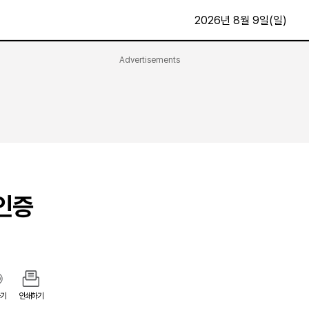
2026년 8월 9일(일)
Advertisements
문화·스포츠
최신
전체
방송
지면보기
가요
구독신청
영화
First Edition
문화
후원하기
인증
카
종교
제보24시
스포츠
알립니다
여행
기
인쇄하기