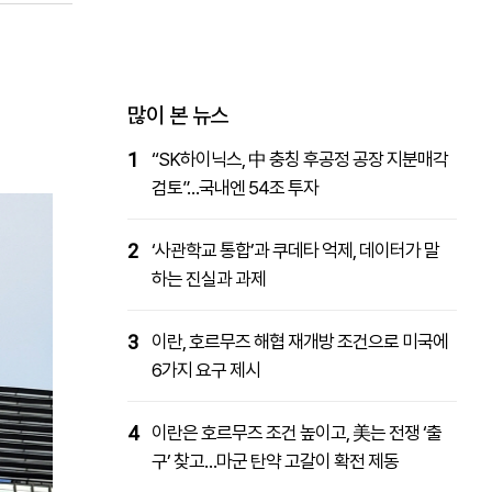
패밀리사이트
마켓파워
아투TV
대학동문골프최강전
많이 본 뉴스
1
“SK하이닉스, 中 충칭 후공정 공장 지분매각
검토”…국내엔 54조 투자
2
‘사관학교 통합’과 쿠데타 억제, 데이터가 말
하는 진실과 과제
3
이란, 호르무즈 해협 재개방 조건으로 미국에
6가지 요구 제시
4
이란은 호르무즈 조건 높이고, 美는 전쟁 ‘출
구’ 찾고…마군 탄약 고갈이 확전 제동