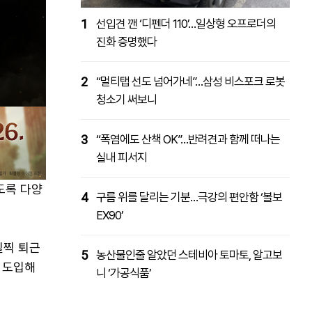
1
선입견 깬 ‘디펜더 110’…일상형 오프로더의
진화 증명했다
2
“멀티탭 선도 넘어가네”…삼성 비스포크 로봇
청소기 써보니
3
“폭염에도 산책 OK”…반려견과 함께 떠나는
실내 피서지
도록 다양
4
구름 위를 달리는 기분…극강의 편안함 ‘볼보
EX90’
일찍 퇴근
5
농산물인줄 알았던 스테비아 토마토, 알고보
를 도입해
니 ‘가공식품’