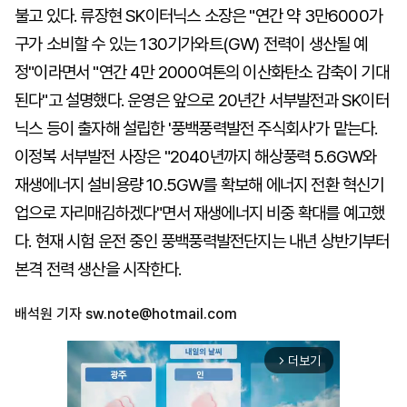
불고 있다. 류장현 SK이터닉스 소장은 "연간 약 3만6000가
구가 소비할 수 있는 130기가와트(GW) 전력이 생산될 예
정"이라면서 "연간 4만 2000여톤의 이산화탄소 감축이 기대
된다"고 설명했다. 운영은 앞으로 20년간 서부발전과 SK이터
닉스 등이 출자해 설립한 '풍백풍력발전 주식회사'가 맡는다.
이정복 서부발전 사장은 "2040년까지 해상풍력 5.6GW와
재생에너지 설비용량 10.5GW를 확보해 에너지 전환 혁신기
업으로 자리매김하겠다"면서 재생에너지 비중 확대를 예고했
다. 현재 시험 운전 중인 풍백풍력발전단지는 내년 상반기부터
본격 전력 생산을 시작한다.
배석원 기자
sw.note@hotmail.com
더보기
arrow_forward_ios