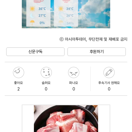
ⓒ 아시아투데이, 무단전재 및 재배포 금지
Unmute
신문구독
후원하기
좋아요
슬퍼요
화나요
후속기사 원해요
2
0
0
0