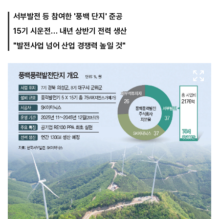
서부발전 등 참여한 '풍백 단지' 준공
15기 시운전… 내년 상반기 전력 생산
마
운
대
켓
세
학
"발전사업 넘어 산업 경쟁력 높일 것"
파
동
워
문
골
프