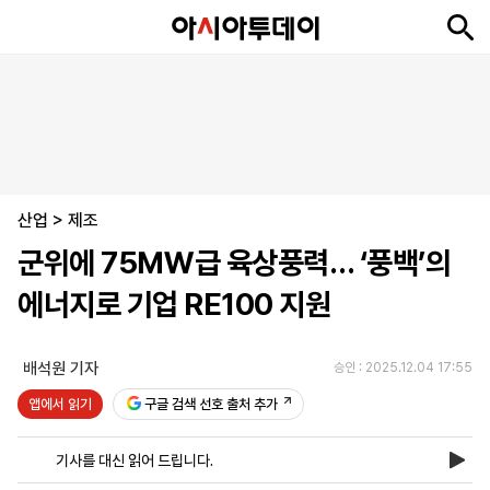
뉴
최
속
정
사
경
국
오
피
아
문
포
스
신
보
치
회
제
제
피
플
투
화
토
니
시
·
산업
언
티
스
>
제조
포
군위에 75㎿급 육상풍력… ‘풍백’의
츠
에너지로 기업 RE100 지원
ENGLISH
中
Tiếng
文
Việt
배석원 기자
승인 : 2025.12.04 17:55
앱에서 읽기
구글 검색 선호 출처 추가
지
신
후
제
회
앱
면
문
원
보
사
설
기사를 대신 읽어 드립니다.
보
구
하
24
소
치
기
독
기
시
개