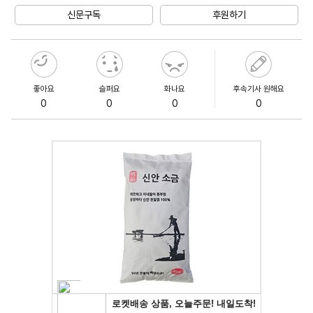
신문구독
후원하기
좋아요
슬퍼요
화나요
후속기사 원해요
0
0
0
0