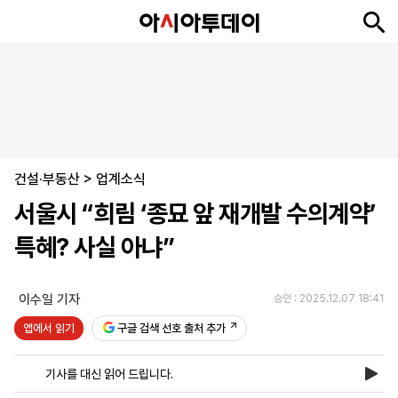
뉴
최
속
정
사
경
국
오
피
아
문
포
스
신
보
치
회
제
제
피
플
투
화
토
니
시
·
건설·부동산
언
티
스
>
업계소식
포
서울시 “희림 ‘종묘 앞 재개발 수의계약’
츠
특혜? 사실 아냐”
ENGLISH
中
Tiếng
文
Việt
이수일 기자
승인 : 2025.12.07 18:41
앱에서 읽기
구글 검색 선호 출처 추가
지
신
후
제
회
앱
면
문
원
보
사
설
기사를 대신 읽어 드립니다.
보
구
하
24
소
치
기
독
기
시
개