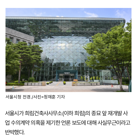
마
운
대
켓
세
학
파
동
워
문
골
프
서울시청 전경./사진=정재훈 기자
서울시가 희림건축사사무소(이하 희림)의 종묘 앞 재개발 사
업 수의계약 의혹을 제기한 언론 보도에 대해 사실무근이라고
반박했다.