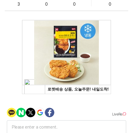
3
0
0
0