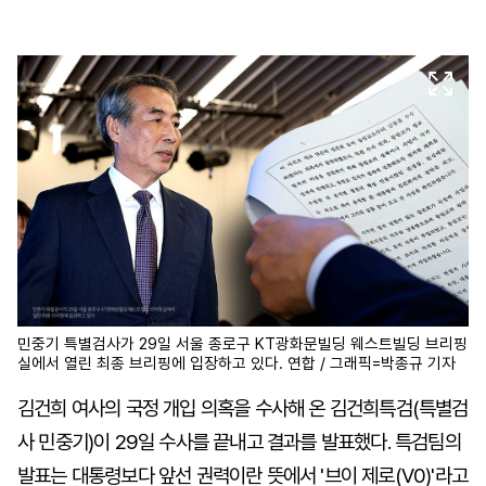
마
운
대
켓
세
학
파
동
워
문
골
프
민중기 특별검사가 29일 서울 종로구 KT광화문빌딩 웨스트빌딩 브리핑
실에서 열린 최종 브리핑에 입장하고 있다. 연합 / 그래픽=박종규 기자
김건희 여사의 국정 개입 의혹을 수사해 온 김건희특검(특별검
사 민중기)이 29일 수사를 끝내고 결과를 발표했다. 특검팀의
발표는 대통령보다 앞선 권력이란 뜻에서 '브이 제로(V0)'라고