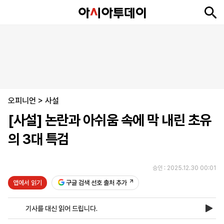
뉴
최
속
정
사
경
국
오
피
아
문
포
스
신
보
치
회
제
제
피
플
투
화
토
니
시
·
오피니언
언
티
스
>
사설
포
[사설] 논란과 아쉬움 속에 막 내린 초유
츠
의 3대 특검
ENGLISH
中
Tiếng
文
Việt
승인 : 2025.12.30 00:01
앱에서 읽기
구글 검색 선호 출처 추가
지
신
후
제
회
앱
면
문
원
보
사
설
기사를 대신 읽어 드립니다.
보
구
하
24
소
치
기
독
기
시
개