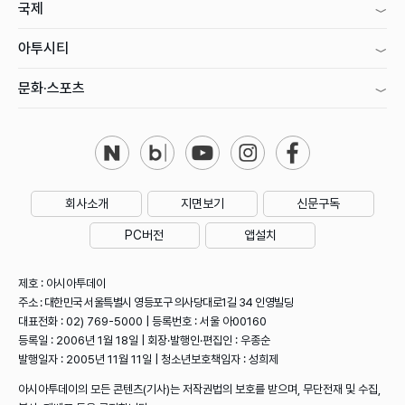
국제
아투시티
문화·스포츠
회사소개
지면보기
신문구독
PC버전
앱설치
제호 : 아시아투데이
주소 : 대한민국 서울특별시 영등포구 의사당대로1길 34 인영빌딩
대표전화 : 02) 769-5000 | 등록번호 : 서울 아00160
등록일 : 2006년 1월 18일 | 회장·발행인·편집인 : 우종순
발행일자 : 2005년 11월 11일 | 청소년보호책임자 : 성희제
아시아투데이의 모든 콘텐츠(기사)는 저작권법의 보호를 받으며, 무단전재 및 수집,