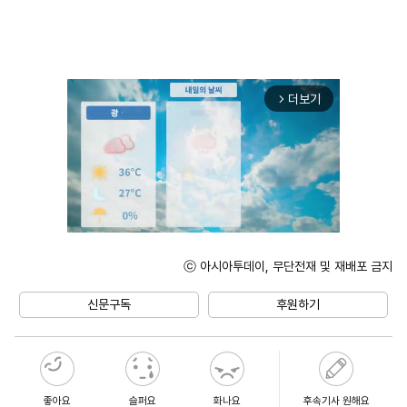
더보기
arrow_forward_ios
ⓒ 아시아투데이, 무단전재 및 재배포 금지
Mute
신문구독
후원하기
좋아요
슬퍼요
화나요
후속기사 원해요