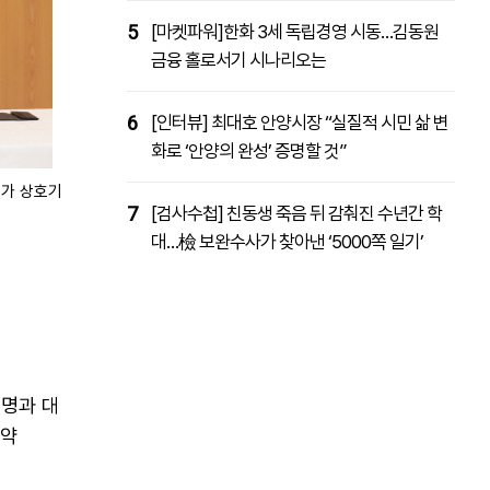
5
[마켓파워]한화 3세 독립경영 시동…김동원
금융 홀로서기 시나리오는
6
[인터뷰] 최대호 안양시장 “실질적 시민 삶 변
화로 ‘안양의 완성’ 증명할 것”
표가 상호기
7
[검사수첩] 친동생 죽음 뒤 감춰진 수년간 학
대…檢 보완수사가 찾아낸 ‘5000쪽 일기’
라명과 대
협약