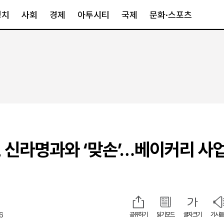
정치
사회
경제
아투시티
국제
문화·스포츠
경제
아투시티
국제
경제일반
종합
세계일반
정책
메트로
아시아·호주
금융·증권
경기·인천
북미
산업
세종·충청
중남미
IT·과학
영남
유럽
 신라명과와 ‘맞손’…베이커리 사업
부동산
호남
중동·아프리
유통
강원
중기·벤처
제주
56
공유하기
읽기모드
글자크기
기사듣
인스타그램