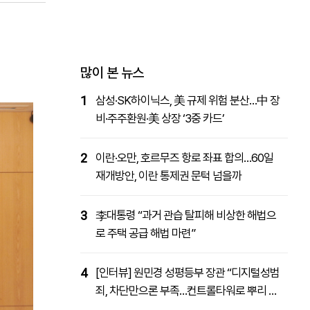
패밀리사이트
마켓파워
아투TV
대학동문골프최강전
많이 본 뉴스
1
삼성·SK하이닉스, 美 규제 위험 분산…中 장
비·주주환원·美 상장 ‘3중 카드’
2
이란·오만, 호르무즈 항로 좌표 합의…60일
재개방안, 이란 통제권 문턱 넘을까
3
李대통령 “과거 관습 탈피해 비상한 해법으
로 주택 공급 해법 마련”
4
[인터뷰] 원민경 성평등부 장관 “디지털성범
죄, 차단만으론 부족…컨트롤타워로 뿌리 뽑
을 것”