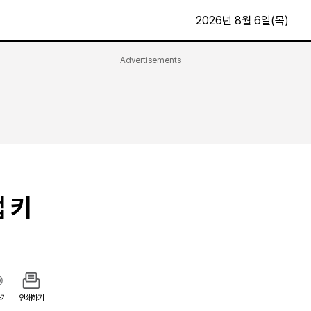
2026년 8월 6일(목)
Advertisements
문화·스포츠
최신
전체
방송
지면보기
가요
구독신청
영화
First Edition
문화
후원하기
 키
카
종교
제보24시
스포츠
알립니다
여행
기
인쇄하기