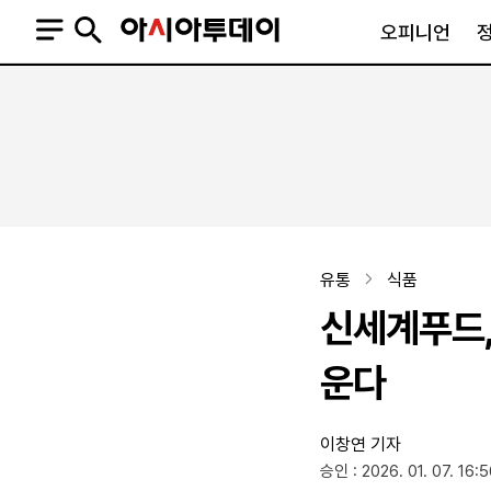
오피니언
오피니언
정치
사회
사설
정치일반
사회일반
칼럼·기고
청와대
사건·사고
기자의 눈
국회·정당
법원·검찰
피플
북한
교육·행정
유통
식품
외교
노동·복지·환경
신세계푸드,
국방
보건·의학
정부
운다
이창연 기자
SNS
승인 : 2026. 01. 07. 16:
뉴스스탠드
네이버블로그
아투TV(유튜브)
페이스북