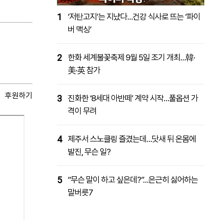
1
‘저탄고지’는 지났다…건강 식사로 뜨는 ‘파이
버 맥싱’
2
한화 세계불꽃축제 9월 5일 조기 개최…韓·
美·英 참가
후원하기
3
진화한 ‘8세대 아반떼’ 계약 시작…풀옵션 가
격이 무려
4
제주서 스노클링 즐겼는데…닷새 뒤 온몸에
발진, 무슨 일?
5
“무슨 말이 하고 싶은데?”…은근히 싫어하는
말버릇7