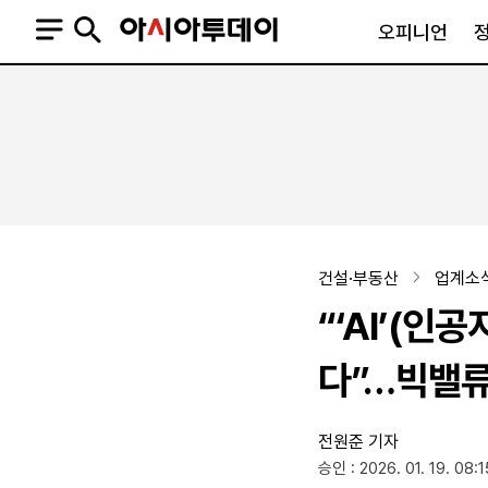
오피니언
오피니언
정치
사회
사설
정치일반
사회일반
칼럼·기고
청와대
사건·사고
기자의 눈
국회·정당
법원·검찰
피플
북한
교육·행정
건설·부동산
업계소
외교
노동·복지·환경
“‘AI’(인
국방
보건·의학
정부
다”…빅밸류
전원준 기자
SNS
승인 : 2026. 01. 19. 08:1
뉴스스탠드
네이버블로그
아투TV(유튜브)
페이스북