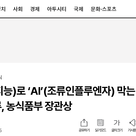
정치
사회
경제
아투시티
국제
문화·스포츠
경제
아투시티
국제
경제일반
종합
세계일반
정책
메트로
아시아·호주
금융·증권
경기·인천
북미
산업
세종·충청
중남미
식
IT·과학
영남
유럽
공지능)로 ‘AI’(조류인플루엔자) 막는
부동산
호남
중동·아프리
유통
강원
, 농식품부 장관상
중기·벤처
제주
5
공유하기
읽기모드
글자크기
기사듣
인스타그램