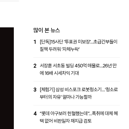
패밀리사이트
마켓파워
아투TV
대학동문골프최강전
많이 본 뉴스
1
[단독]15사단 ‘투표권 미보장’…초급간부들이
질책 두려워 ‘자체누락’
2
서장훈 서초동 빌딩 450억 매물로…26년 만
에 16배 시세차익 기대
3
[체험기] 삼성 비스포크 로봇청소기…‘청소로
부터의 자유’ 얼마나 가능할까
4
“롯데 야구보러 헌혈했는데”…폭취에 대체 혜
택 없어 비판일자 재지급 검토