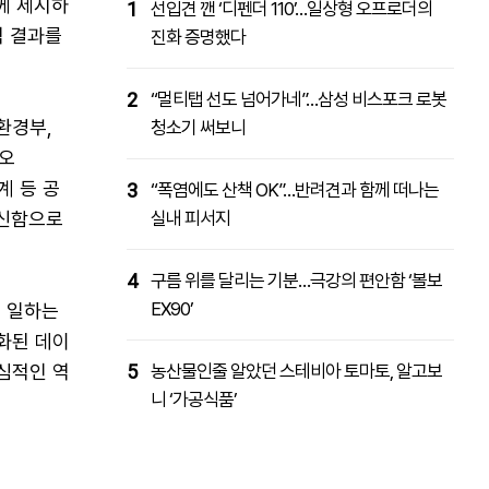
함께 제시하
1
선입견 깬 ‘디펜더 110’…일상형 오프로더의
분석 결과를
진화 증명했다
2
“멀티탭 선도 넘어가네”…삼성 비스포크 로봇
환경부,
청소기 써보니
지오
계 등 공
3
“폭염에도 산책 OK”…반려견과 함께 떠나는
갱신함으로
실내 피서지
4
구름 위를 달리는 기분…극강의 편안함 ‘볼보
EX90’
의 일하는
화된 데이
심적인 역
5
농산물인줄 알았던 스테비아 토마토, 알고보
니 ‘가공식품’