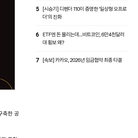
5
[시승기] 디펜더 110이 증명한 ‘일상형 오프로
더’의 진화
6
ETF엔 돈 몰리는데…비트코인, 6만4천달러
대 횡보 왜?
7
[속보] 카카오, 2026년 임금협약 최종 타결
 구축한 공