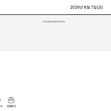
2026년 8월 7일(금)
Advertisements
문화·스포츠
최신
전체
방송
지면보기
가요
구독신청
영화
First Edition
문화
후원하기
카
종교
제보24시
스포츠
알립니다
여행
기
인쇄하기