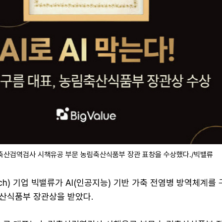
축산검역검사 시책유공 부문 농림축산식품부 장관 표창을 수상했다./빅밸류
ech) 기업 빅밸류가 AI(인공지능) 기반 가축 전염병 방역체계를
산식품부 장관상을 받았다.