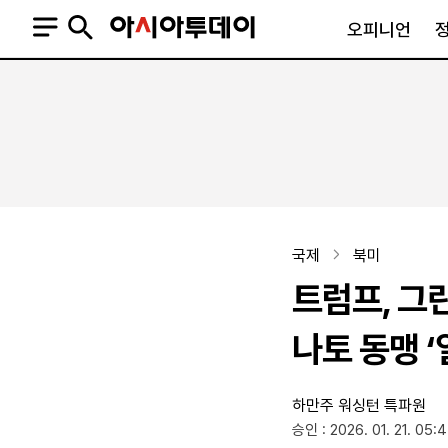
오피니언
오피니언
정치
사회
사설
정치일반
사회일반
칼럼·기고
청와대
사건·사고
기자의 눈
국회·정당
법원·검찰
피플
북한
교육·행정
국제
북미
외교
노동·복지·환경
트럼프, 그
국방
보건·의학
정부
나토 동맹 
하만주 워싱턴 특파원
SNS
승인 : 2026. 01. 21. 05:
뉴스스탠드
네이버블로그
아투TV(유튜브)
페이스북