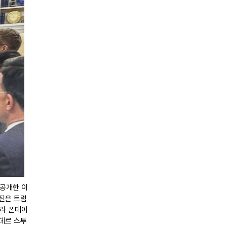
 공개한 이
진은 트럼
줄라 폰데어
데르 스투