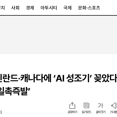
정치
사회
경제
아투시티
국제
문화·스포츠
경제
아투시티
국제
경제일반
종합
세계일반
정책
메트로
아시아·호주
금융·증권
경기·인천
북미
산업
세종·충청
중남미
IT·과학
영남
유럽
린란드·캐나다에 ‘AI 성조기’ 꽂았
부동산
호남
중동·아프리
유통
강원
‘일촉즉발’
중기·벤처
제주
43
공유하기
읽기모드
글자크기
기사듣
인스타그램