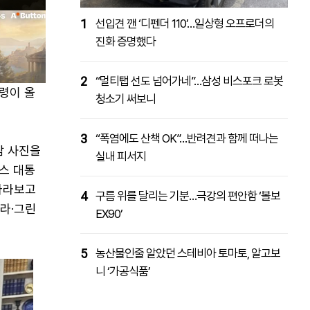
1
선입견 깬 ‘디펜더 110’…일상형 오프로더의
진화 증명했다
2
“멀티탭 선도 넘어가네”…삼성 비스포크 로봇
통령이 올
청소기 써보니
3
“폭염에도 산책 OK”…반려견과 함께 떠나는
담 사진을
실내 피서지
스 대통
바라보고
4
구름 위를 달리는 기분…극강의 편안함 ‘볼보
라·그린
EX90’
5
농산물인줄 알았던 스테비아 토마토, 알고보
니 ‘가공식품’