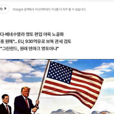
추가
Google 검색에서 아시아투데이 기사를 더 자주 볼 수 있습니다.
나다·베네수엘라 영토 편입 야욕 노골화
 원해"… EU, 930억유로 보복 관세 검토
 "그린란드, 원래 덴마크 영토아냐"