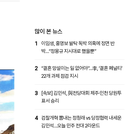
패밀리사이트
마켓파워
아투TV
대학동문골프최강전
많이 본 뉴스
1
이임생, 홍명보 발탁 독박 의혹에 정면 반
박…“정몽규 지시대로 했을뿐”
2
“결혼 망설이는 일 없어야”…李, ‘결혼 페널티’
22개 과제 점검 지시
3
[속보] 김민석, 與전당대회 제주·인천 당원투
표서 승리
4
검찰개혁 뽐내는 정청래 vs 당정협력 내세운
김민석…오늘 민주 전대 2라운드