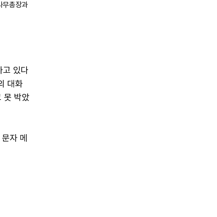
 사무총장과
하고 있다
의 대화
고 못 박았
 문자 메