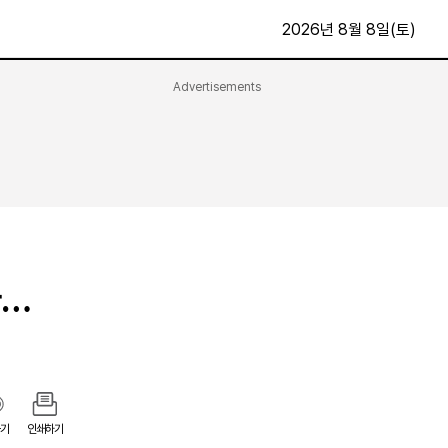
2026년 8월 8일(토)
Advertisements
문화·스포츠
최신
전체
방송
지면보기
가요
구독신청
영화
First Edition
문화
후원하기
다…
카
종교
제보24시
스포츠
알립니다
여행
기
인쇄하기