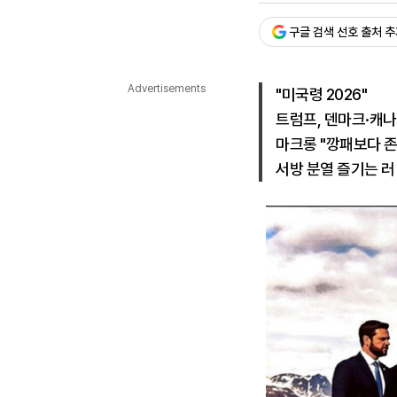
다국어뉴스
ENGLISH
Tiếng Việt
中文
구글 검색 선호 출처 
Advertisements
"미국령 2026"
트럼프, 덴마크·캐
마크롱 "깡패보다 존중
서방 분열 즐기는 러