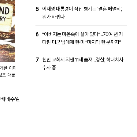
5
이재명 대통령이 직접 챙기는 ‘결혼 페널티’,
뭐가 바뀌나
6
“아버지는 마음속에 살아 있다”…70여 년 기
다린 미군 남매에 한·미 “마지막 한 분까지”
7
천안 교회서 지낸 11세 숨져…경찰, 학대치사
수사 중
공개한 이미
럼프 대통
·베네수엘