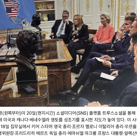
(왼쪽부터)이 20일(현지시간) 소셜미디어(SNS) 플랫폼 트루스소셜을 통해
에 미국과 캐나다·베네수엘라 영토를 성조기를 표시한 지도가 놓여 있다. 이 사
월 18일 집무실에서 키어 스타머 영국 총리·조르자 멜로니 이탈리아 총리·우르
집행위원장·프리드리히 메르츠 독일 총리·에마뉘엘 마크롱 프랑스 대통령·알렉산