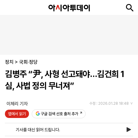
뉴
최
속
정
사
경
국
오
피
아
문
포
스
신
보
치
회
제
제
피
플
투
화
토
니
시
·
정치
언
티
스
>
국회·정당
포
김병주 “尹, 사형 선고돼야…김건희 1
츠
심, 사법 정의 무너져”
ENGLISH
中
Tiếng
文
Việt
이체리 기자
수정 : 2026.01.28 18:48
앱에서 읽기
구글 검색 선호 출처 추가
지
신
후
제
회
앱
면
문
원
보
사
설
기사를 대신 읽어 드립니다.
보
구
하
24
소
치
기
독
기
시
개