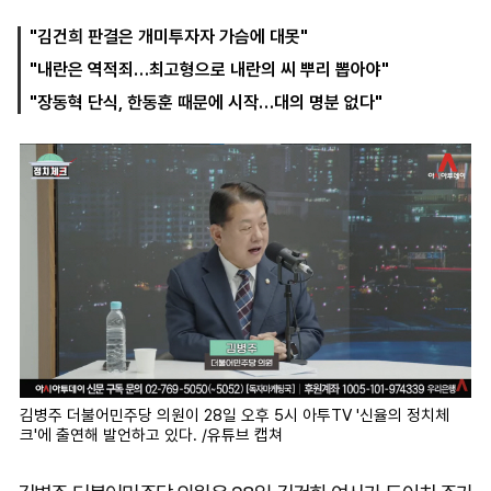
"김건희 판결은 개미투자자 가슴에 대못"
"내란은 역적죄…최고형으로 내란의 씨 뿌리 뽑아야"
마
운
대
켓
세
학
"장동혁 단식, 한동훈 때문에 시작…대의 명분 없다"
파
동
워
문
골
프
김병주 더불어민주당 의원이 28일 오후 5시 아투TV '신율의 정치체
크'에 출연해 발언하고 있다. /유튜브 캡쳐