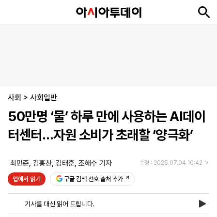
뉴
최
속
정
사
경
국
오
피
아
문
포
스
신
보
치
회
제
제
피
플
투
화
토
니
시
·
사회
언
티
스
>
사회일반
포
50만명 ‘물’ 하루 만에 사용하는 AI데이
츠
터센터…자원 소비가 초래할 ‘양극화’
ENGLISH
中
Tiếng
文
Việt
최민준
,
김홍찬
,
김태훈
,
조해수 기자
수정 : 2026.07.04 10:42
앱에서 읽기
구글 검색 선호 출처 추가
지
신
후
제
회
앱
면
문
원
보
사
설
기사를 대신 읽어 드립니다.
보
구
하
24
소
치
기
독
기
시
개