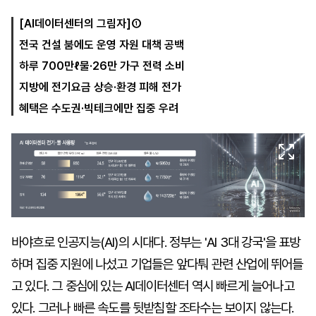
[AI데이터센터의 그림자]①
전국 건설 붐에도 운영 자원 대책 공백
마
운
대
켓
세
학
하루 700만ℓ물·26만 가구 전력 소비
파
동
워
문
지방에 전기요금 상승·환경 피해 전가
골
혜택은 수도권·빅테크에만 집중 우려
프
바야흐로 인공지능(AI)의 시대다. 정부는 'AI 3대 강국'을 표방
하며 집중 지원에 나섰고 기업들은 앞다퉈 관련 산업에 뛰어들
고 있다. 그 중심에 있는 AI데이터센터 역시 빠르게 늘어나고
있다. 그러나 빠른 속도를 뒷받침할 조타수는 보이지 않는다.