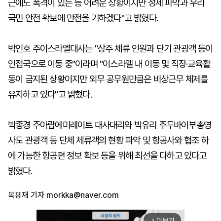
근에도 폭격이 있는 등 어려운 상황이지만 정세 파악과 우리
국민 안전 확보에 만전을 기하겠다"고 밝혔다.
박인호 주이스라엘대사는 "상주 체류 인원과 단기 관광객 등이
인접국으로 이동 중"이라며 "이스라엘 내 이동 및 직장·교육활
동이 금지된 상황이지만 외무 공무원만큼은 비상근무 체제를
유지하고 있다"고 밝혔다.
박종경 주아랍에미레이트 대사대리와 박유리 주두바이부총영
사도 관광객 등 단체 체류객의 현황 파악 및 항공사와 협조 하
에 가능한 항공편 정보 확보 등을 위해 최선을 다하고 있다고
밝혔다.
목용재 기자
morkka@naver.com
더보기
arrow_forward_ios