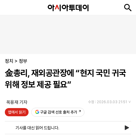
뉴
최
속
정
사
경
국
오
피
아
문
포
스
신
보
치
회
제
제
피
플
투
화
토
니
시
·
정치
언
티
스
>
정부
포
金총리, 재외공관장에 “현지 국민 귀국
츠
위해 정보 제공 필요”
ENGLISH
中
Tiếng
文
Việt
목용재 기자
수정 : 2026.03.03 21:51
앱에서 읽기
구글 검색 선호 출처 추가
지
신
후
제
회
앱
면
문
원
보
사
설
기사를 대신 읽어 드립니다.
보
구
하
24
소
치
기
독
기
시
개