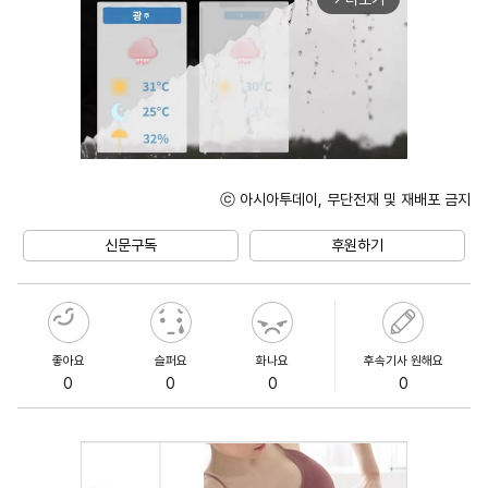
ⓒ 아시아투데이, 무단전재 및 재배포 금지
Unmute
신문구독
후원하기
좋아요
슬퍼요
화나요
후속기사 원해요
0
0
0
0