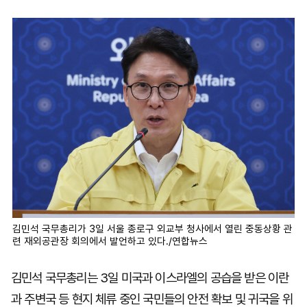
마
운
대
켓
세
학
파
동
워
문
골
프
김민석 국무총리가 3일 서울 종로구 외교부 청사에서 열린 중동상황 관
련 재외공관장 회의에서 발언하고 있다./연합뉴스
김민석 국무총리는 3일 미국과 이스라엘의 공습을 받은 이란
과 주변국 등 현지 체류 중인 국민들의 안전 확보 및 귀국을 위