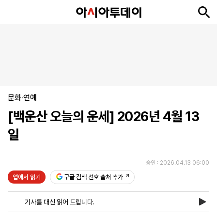
뉴
최
속
정
사
경
국
오
피
아
문
포
스
신
보
치
회
제
제
피
플
투
화
토
니
시
·
문화·연예
언
티
스
포
[백운산 오늘의 운세] 2026년 4월 13
츠
일
ENGLISH
中
Tiếng
文
Việt
승인 : 2026.04.13 06:00
앱에서 읽기
구글 검색 선호 출처 추가
지
신
후
제
회
앱
면
문
원
보
사
설
기사를 대신 읽어 드립니다.
보
구
하
24
소
치
기
독
기
시
개