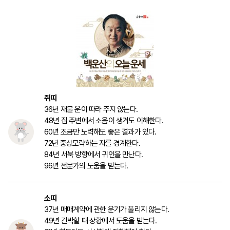
마
운
대
켓
세
학
파
동
워
문
골
프
쥐띠
36년 재물 운이 따라 주지 않는다.
48년 집 주변에서 소음이 생겨도 이해한다.
60년 조금만 노력해도 좋은 결과가 있다.
72년 중상모략하는 자를 경계한다.
84년 서북 방향에서 귀인을 만난다.
96년 전문가의 도움을 받는다.
소띠
37년 매매계약에 관한 운기가 풀리지 않는다.
49년 긴박할 때 상황에서 도움을 받는다.