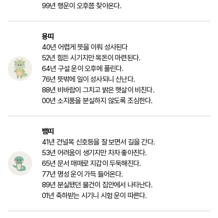
99년 행운이 오후쯤 찾아온다.
용띠
40년 어렵게 뜻을 이뤄 성사된다
52년 힘든 시기지만 목돈이 마련된다.
64년 구설 운이 오후에 풀린다.
76년 뜻밖에 일이 성사되니 신난다.
88년 비바람이 그치고 밝은 햇살이 비친다.
00년 소지품을 분실하지 않도록 조심한다.
뱀띠
41년 건널목 신호등을 잘 보면서 길을 간다.
53년 어려움이 생기지만 차차 좋아진다.
65년 문서 매매로 지갑이 두둑해진다.
77년 명성 운이 가득 들어온다.
89년 분실됐던 물건이 집안에서 나타난다.
01년 축하받는 시기니 시험 운이 따른다.