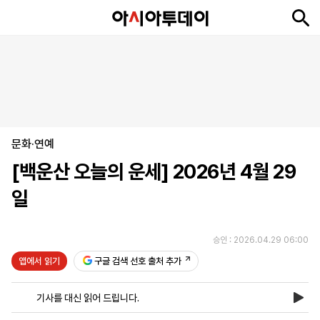
뉴
최
속
정
사
경
국
오
피
아
문
포
스
신
보
치
회
제
제
피
플
투
화
토
니
시
·
문화·연예
언
티
스
포
[백운산 오늘의 운세] 2026년 4월 29
츠
일
ENGLISH
中
Tiếng
文
Việt
승인 : 2026.04.29 06:00
앱에서 읽기
구글 검색 선호 출처 추가
지
신
후
제
회
앱
면
문
원
보
사
설
기사를 대신 읽어 드립니다.
보
구
하
24
소
치
기
독
기
시
개