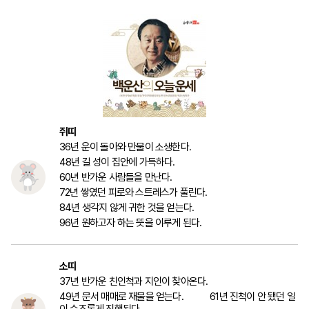
마
운
대
켓
세
학
파
동
워
문
골
프
쥐띠
36년 운이 돌아와 만물이 소생한다.
48년 길 성이 집안에 가득하다.
60년 반가운 사람들을 만난다.
72년 쌓였던 피로와 스트레스가 풀린다.
84년 생각지 않게 귀한 것을 얻는다.
96년 원하고자 하는 뜻을 이루게 된다.
소띠
37년 반가운 친인척과 지인이 찾아온다.
49년 문서 매매로 재물을 얻는다. 61년 진척이 안 됐던 일