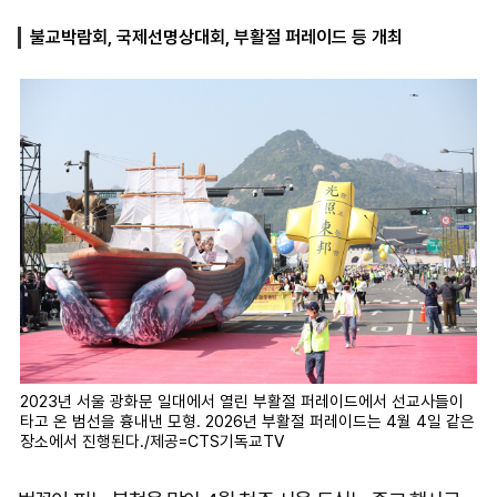
불교박람회, 국제선명상대회, 부활절 퍼레이드 등 개최
마
운
대
켓
세
학
파
동
워
문
골
프
2023년 서울 광화문 일대에서 열린 부활절 퍼레이드에서 선교사들이
타고 온 범선을 흉내낸 모형. 2026년 부활절 퍼레이드는 4월 4일 같은
장소에서 진행된다./제공=CTS기독교TV