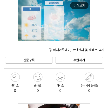
더보기
arrow_forward_ios
ⓒ 아시아투데이, 무단전재 및 재배포 금지
Unmute
신문구독
후원하기
좋아요
슬퍼요
화나요
후속기사 원해요
0
0
0
0