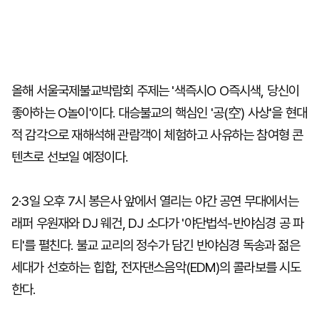
올해 서울국제불교박람회 주제는 '색즉시O O즉시색, 당신이
좋아하는 O놀이'이다. 대승불교의 핵심인 '공(空) 사상'을 현대
적 감각으로 재해석해 관람객이 체험하고 사유하는 참여형 콘
텐츠로 선보일 예정이다.
2·3일 오후 7시 봉은사 앞에서 열리는 야간 공연 무대에서는
래퍼 우원재와 DJ 웨건, DJ 소다가 '야단법석-반야심경 공 파
티'를 펼친다. 불교 교리의 정수가 담긴 반야심경 독송과 젊은
세대가 선호하는 힙합, 전자댄스음악(EDM)의 콜라보를 시도
한다.