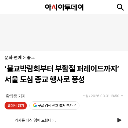
뉴
최
속
정
사
경
국
오
피
아
문
포
스
신
보
치
회
제
제
피
플
투
화
토
니
시
·
문화·연예
언
티
스
>
종교
포
‘불교박람회부터 부활절 퍼레이드까지’
츠
서울 도심 종교 행사로 풍성
ENGLISH
中
Tiếng
文
Việt
황의중 기자
수정 : 2026.03.31 18:50
앱에서 읽기
구글 검색 선호 출처 추가
지
신
후
제
회
앱
면
문
원
보
사
설
기사를 대신 읽어 드립니다.
보
구
하
24
소
치
기
독
기
시
개