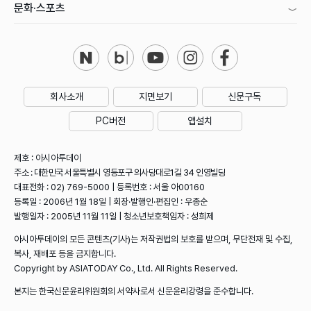
문화·스포츠
회사소개
지면보기
신문구독
PC버전
앱설치
제호 : 아시아투데이
주소 : 대한민국 서울특별시 영등포구 의사당대로1길 34 인영빌딩
대표전화 : 02) 769-5000 | 등록번호 : 서울 아00160
등록일 : 2006년 1월 18일 | 회장·발행인·편집인 : 우종순
발행일자 : 2005년 11월 11일 | 청소년보호책임자 : 성희제
아시아투데이의 모든 콘텐츠(기사)는 저작권법의 보호를 받으며, 무단전재 및 수집,
복사, 재배포 등을 금지합니다.
Copyright by ASIATODAY Co., Ltd. All Rights Reserved.
본지는 한국신문윤리위원회의 서약사로서 신문윤리강령을 준수합니다.