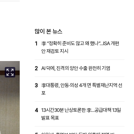
패밀리사이트
마켓파워
아투TV
대학동문골프최강전
많이 본 뉴스
1
李 “정확히 준비도 않고 왜 했나”…ISA 개편
안 재검토 지시
2
AI 덕에, 진격의 양안 수출 완전히 기염
3
李대통령, 안동·의성 4개 면 특별재난지역 선
포
4
13시간30분 난상토론한 李…공급대책 13일
발표 목표