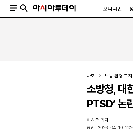
오피니언
오피니언
정치
사회
사설
정치일반
사회일반
칼럼·기고
청와대
사건·사고
기자의 눈
국회·정당
법원·검찰
피플
북한
교육·행정
사회
노동·환경·복지
외교
노동·복지·환경
소방청, 대
국방
보건·의학
정부
PTSD’ 논
이하은 기자
SNS
승인 : 2026. 04. 10. 11:
뉴스스탠드
네이버블로그
아투TV(유튜브)
페이스북