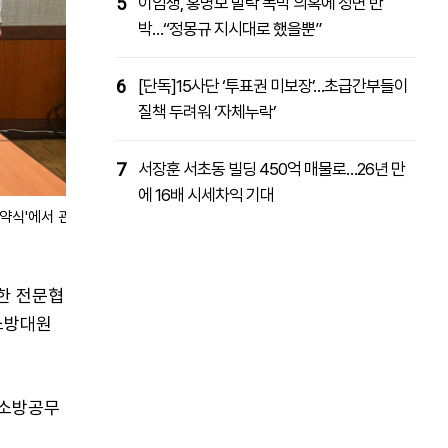
5
이임생, 홍명보 발탁 독박 의혹에 정면 반
박…“정몽규 지시대로 했을뿐”
6
[단독]15사단 ‘투표권 미보장’…초급간부들이
질책 두려워 ‘자체누락’
7
서장훈 서초동 빌딩 450억 매물로…26년 만
에 16배 시세차익 기대
약식'에서 관
한 전문협
 소방대원
 소방공무