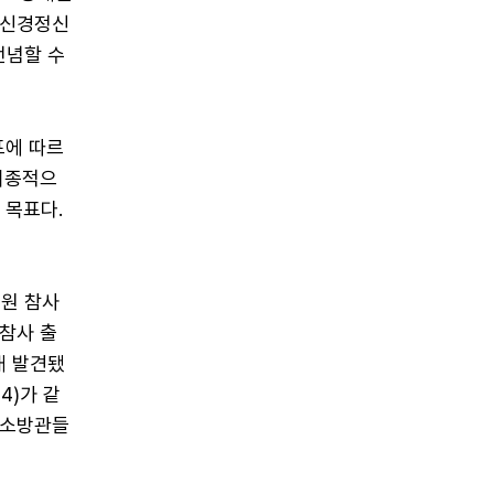
한신경정신
전념할 수
표에 따르
최종적으
 목표다.
태원 참사
참사 출
채 발견됐
4)가 같
 소방관들