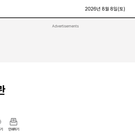
2026년 8월 8일(토)
Advertisements
문화·스포츠
최신
전체
방송
지면보기
가요
구독신청
영화
First Edition
문화
후원하기
관
카
종교
제보24시
스포츠
알립니다
여행
기
인쇄하기