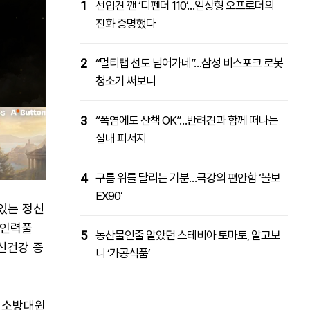
1
선입견 깬 ‘디펜더 110’…일상형 오프로더의
진화 증명했다
2
“멀티탭 선도 넘어가네”…삼성 비스포크 로봇
청소기 써보니
3
“폭염에도 산책 OK”…반려견과 함께 떠나는
실내 피서지
4
구름 위를 달리는 기분…극강의 편안함 ‘볼보
EX90’
있는 정신
 인력풀
5
농산물인줄 알았던 스테비아 토마토, 알고보
신건강 증
니 ‘가공식품’
 소방대원