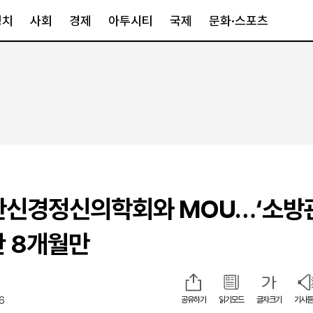
정치
사회
경제
아투시티
국제
문화·스포츠
경제
아투시티
국제
경제일반
종합
세계일반
정책
메트로
아시아·호주
금융·증권
경기·인천
북미
산업
세종·충청
중남미
IT·과학
영남
유럽
한신경정신의학회와 MOU…‘소방
부동산
호남
중동·아프리
유통
강원
란 8개월만
중기·벤처
제주
26
공유하기
읽기모드
글자크기
기사듣
인스타그램