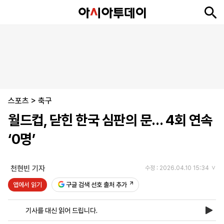
뉴
최
속
정
사
경
국
오
피
아
문
포
스
신
보
치
회
제
제
피
플
투
화
토
니
시
·
스포츠
언
티
스
>
축구
포
월드컵, 닫힌 한국 심판의 문… 4회 연속
츠
‘0명’
ENGLISH
中
Tiếng
文
Việt
천현빈 기자
수정 : 2026.04.10 15:34
앱에서 읽기
구글 검색 선호 출처 추가
지
신
후
제
회
앱
면
문
원
보
사
설
기사를 대신 읽어 드립니다.
보
구
하
24
소
치
기
독
기
시
개