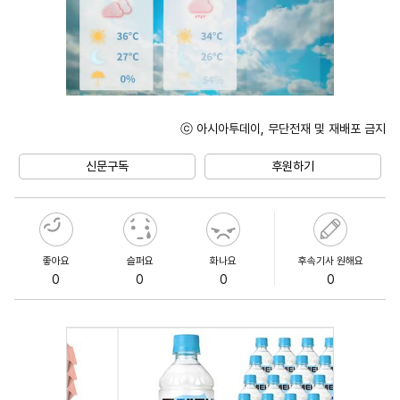
ⓒ 아시아투데이, 무단전재 및 재배포 금지
Unmute
신문구독
후원하기
좋아요
슬퍼요
화나요
후속기사 원해요
0
0
0
0