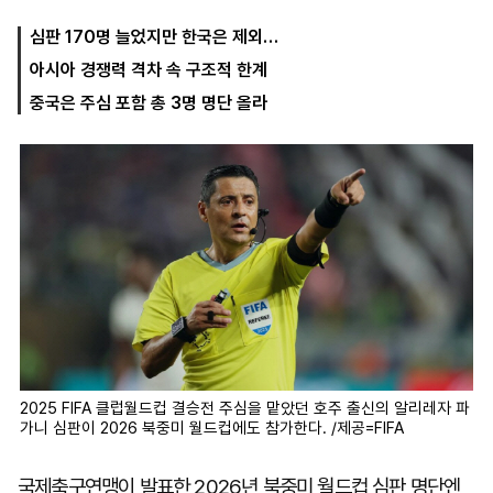
심판 170명 늘었지만 한국은 제외…
아시아 경쟁력 격차 속 구조적 한계
마
운
대
켓
세
학
중국은 주심 포함 총 3명 명단 올라
파
동
워
문
골
프
2025 FIFA 클럽월드컵 결승전 주심을 맡았던 호주 출신의 알리레자 파
가니 심판이 2026 북중미 월드컵에도 참가한다. /제공=FIFA
국제축구연맹이 발표한 2026년 북중미 월드컵 심판 명단엔