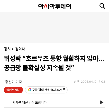
뉴
최
속
정
사
경
국
오
피
아
문
포
스
신
보
치
회
제
제
피
플
투
화
토
니
시
·
정치
언
티
스
>
청와대
포
위성락 “호르무즈 통항 월활하지 않아…
츠
공급망 불확실성 지속될 것”
ENGLISH
中
Tiếng
文
Việt
홍선미 기자
승인 : 2026.04.10 17:03
앱에서 읽기
구글 검색 선호 출처 추가
지
신
후
제
회
앱
면
문
원
보
사
설
기사를 대신 읽어 드립니다.
보
구
하
24
소
치
기
독
기
시
개