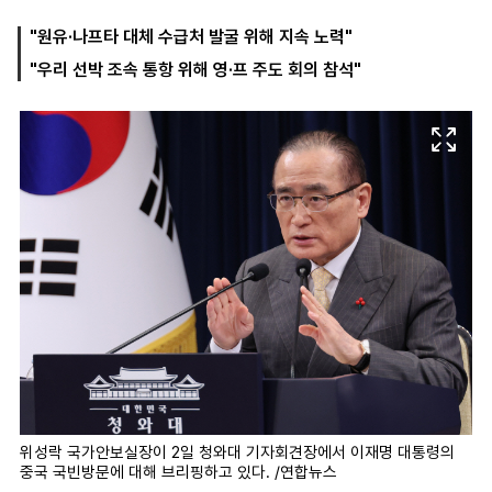
"원유·나프타 대체 수급처 발굴 위해 지속 노력"
"우리 선박 조속 통항 위해 영·프 주도 회의 참석"
마
운
대
켓
세
학
파
동
워
문
골
프
위성락 국가안보실장이 2일 청와대 기자회견장에서 이재명 대통령의
중국 국빈방문에 대해 브리핑하고 있다. /연합뉴스