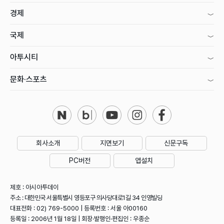
경제
국제
아투시티
문화·스포츠
회사소개
지면보기
신문구독
PC버전
앱설치
제호 : 아시아투데이
주소 : 대한민국 서울특별시 영등포구 의사당대로1길 34 인영빌딩
대표전화 : 02) 769-5000 | 등록번호 : 서울 아00160
등록일 : 2006년 1월 18일 | 회장·발행인·편집인 : 우종순