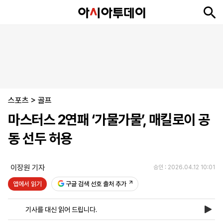
뉴
최
속
정
사
경
국
오
피
아
문
포
스
신
보
치
회
제
제
피
플
투
화
토
니
시
·
스포츠
언
티
스
>
골프
포
마스터스 2연패 ‘가물가물’, 매킬로이 공
츠
동 선두 허용
ENGLISH
中
Tiếng
文
Việt
이장원 기자
승인 : 2026.04.12 10:01
앱에서 읽기
구글 검색 선호 출처 추가
지
신
후
제
회
앱
면
문
원
보
사
설
기사를 대신 읽어 드립니다.
보
구
하
24
소
치
기
독
기
시
개