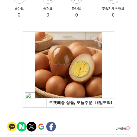
좋아요
슬퍼요
화나요
후속기사 원해요
0
0
0
0