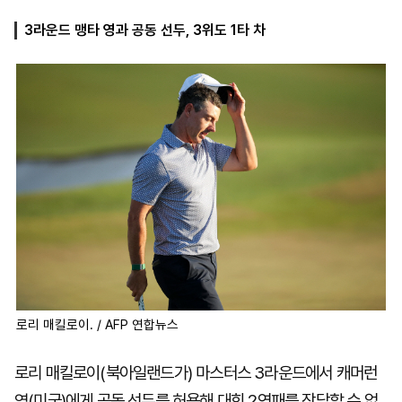
3라운드 맹타 영과 공동 선두, 3위도 1타 차
마
운
대
켓
세
학
파
동
워
문
골
프
로리 매킬로이. / AFP 연합뉴스
로리 매킬로이(북아일랜드가) 마스터스 3라운드에서 캐머런
영(미국)에게 공동 선두를 허용해 대회 2연패를 장담할 수 없