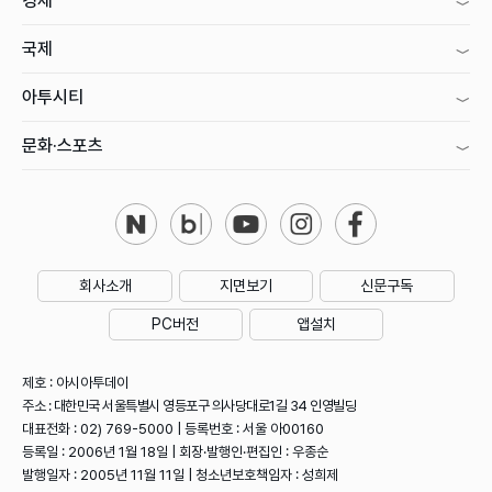
경제
국제
아투시티
문화·스포츠
회사소개
지면보기
신문구독
PC버전
앱설치
제호 : 아시아투데이
주소 : 대한민국 서울특별시 영등포구 의사당대로1길 34 인영빌딩
대표전화 : 02) 769-5000 | 등록번호 : 서울 아00160
등록일 : 2006년 1월 18일 | 회장·발행인·편집인 : 우종순
발행일자 : 2005년 11월 11일 | 청소년보호책임자 : 성희제