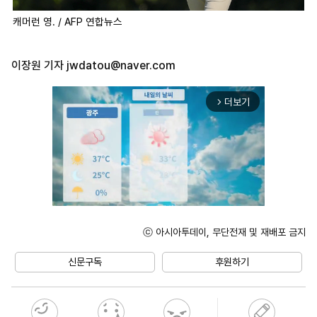
캐머런 영. / AFP 연합뉴스
이장원 기자
jwdatou@naver.com
더보기
arrow_forward_ios
ⓒ 아시아투데이, 무단전재 및 재배포 금지
Unmute
신문구독
후원하기