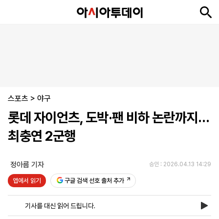
뉴
최
속
정
사
경
국
오
피
아
문
포
스
신
보
치
회
제
제
피
플
투
화
토
니
시
·
스포츠
언
티
스
>
야구
포
롯데 자이언츠, 도박·팬 비하 논란까지…
츠
최충연 2군행
ENGLISH
中
Tiếng
文
Việt
정아름 기자
승인 : 2026.04.13 14:29
앱에서 읽기
구글 검색 선호 출처 추가
지
신
후
제
회
앱
면
문
원
보
사
설
기사를 대신 읽어 드립니다.
보
구
하
24
소
치
기
독
기
시
개