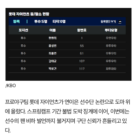
마
운
대
켓
세
학
파
동
워
문
골
프
/KBO
프로야구팀 롯데 자이언츠가 연이은 선수단 논란으로 도마 위
에 올랐다. 스프링캠프 기간 불법 도박 징계에 이어, 이번에는
선수의 팬 비하 발언까지 불거지며 구단 신뢰가 흔들리고 있
다.