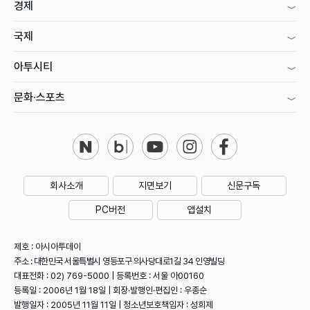
경제
국제
아투시티
문화·스포츠
회사소개
지면보기
신문구독
PC버전
앱설치
제호 : 아시아투데이
주소 : 대한민국 서울특별시 영등포구 의사당대로1길 34 인영빌딩
대표전화 : 02) 769-5000 | 등록번호 : 서울 아00160
등록일 : 2006년 1월 18일 | 회장·발행인·편집인 : 우종순
발행일자 : 2005년 11월 11일 | 청소년보호책임자 : 성희제