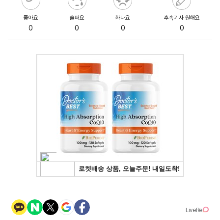
좋아요
슬퍼요
화나요
후속기사 원해요
0
0
0
0