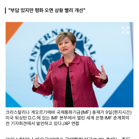
"부담 있지만 평화 오면 상황 빨리 개선"
마
운
대
켓
세
학
파
동
워
문
골
프
크리스탈리나 게오르기에바 국제통화기금(IMF) 총재가 9일(현지시간)
미국 워싱턴 D.C.에 있는 IMF 본부에서 열린 세계 은행·IMF 춘계회의
전 기자회견에서 발언하고 있다./AP 연합