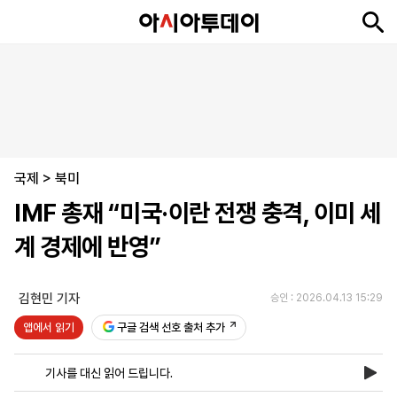
뉴
최
속
정
사
경
국
오
피
아
문
포
스
신
보
치
회
제
제
피
플
투
화
토
니
시
·
국제
언
티
스
>
북미
포
IMF 총재 “미국·이란 전쟁 충격, 이미 세
츠
계 경제에 반영”
ENGLISH
中
Tiếng
文
Việt
김현민 기자
승인 : 2026.04.13 15:29
앱에서 읽기
구글 검색 선호 출처 추가
지
신
후
제
회
앱
면
문
원
보
사
설
기사를 대신 읽어 드립니다.
보
구
하
24
소
치
기
독
기
시
개