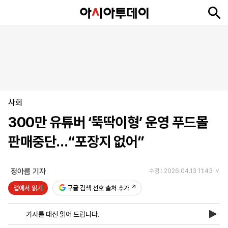
뉴
최
속
정
사
경
국
오
피
아
문
포
스
신
보
치
회
제
제
피
플
투
화
토
니
시
·
사회
언
티
스
포
300만 유튜버 ‘뚝딱이형’ 운영 푸드몰
츠
판매중단…“포장지 없어”
ENGLISH
中
Tiếng
文
Việt
정아름 기자
수정 : 2026.04.13 11:43
앱에서 읽기
구글 검색 선호 출처 추가
지
신
후
제
회
앱
면
문
원
보
사
설
기사를 대신 읽어 드립니다.
보
구
하
24
소
치
기
독
기
시
개