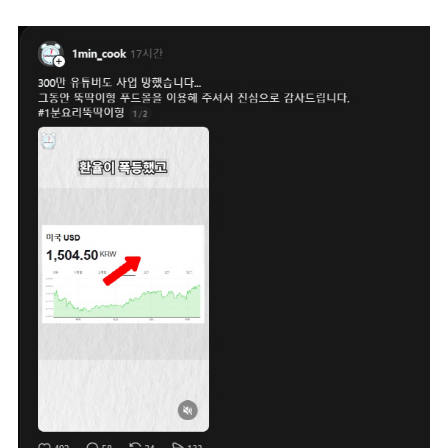
마
운
대
켓
세
학
파
동
워
문
골
프