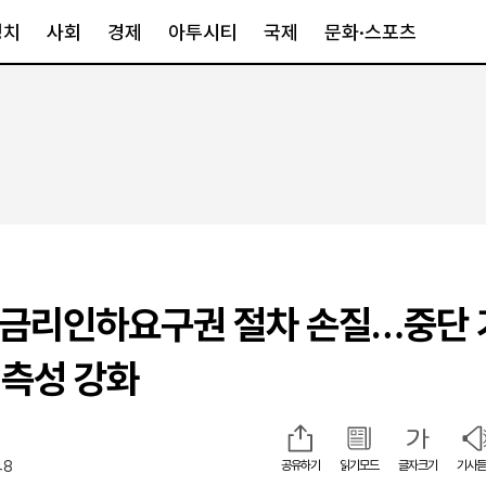
정치
사회
경제
아투시티
국제
문화·스포츠
경제
아투시티
국제
경제일반
종합
세계일반
정책
메트로
아시아·호주
금융·증권
경기·인천
북미
산업
세종·충청
중남미
IT·과학
영남
유럽
 금리인하요구권 절차 손질…중단
부동산
호남
중동·아프리
유통
강원
측성 강화
중기·벤처
제주
48
공유하기
읽기모드
글자크기
기사듣
인스타그램