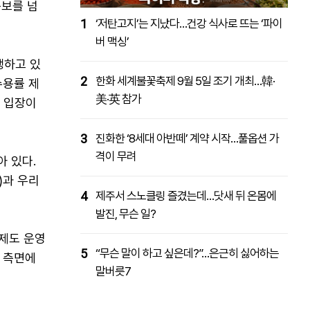
통보를 넘
1
‘저탄고지’는 지났다…건강 식사로 뜨는 ‘파이
버 맥싱’
행하고 있
2
한화 세계불꽃축제 9월 5일 조기 개최…韓·
수용률 제
美·英 참가
는 입장이
3
진화한 ‘8세대 아반떼’ 계약 시작…풀옵션 가
격이 무려
 있다.
)과 우리
4
제주서 스노클링 즐겼는데…닷새 뒤 온몸에
발진, 무슨 일?
제도 운영
5
“무슨 말이 하고 싶은데?”…은근히 싫어하는
 측면에
말버릇7