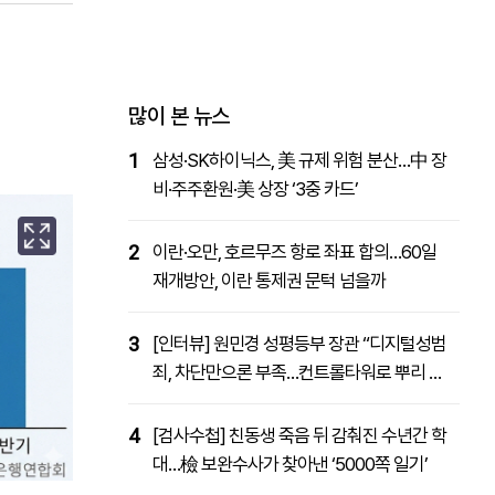
패밀리사이트
마켓파워
아투TV
대학동문골프최강전
많이 본 뉴스
1
삼성·SK하이닉스, 美 규제 위험 분산…中 장
비·주주환원·美 상장 ‘3중 카드’
2
이란·오만, 호르무즈 항로 좌표 합의…60일
재개방안, 이란 통제권 문턱 넘을까
3
[인터뷰] 원민경 성평등부 장관 “디지털성범
죄, 차단만으론 부족…컨트롤타워로 뿌리 뽑
을 것”
4
[검사수첩] 친동생 죽음 뒤 감춰진 수년간 학
대…檢 보완수사가 찾아낸 ‘5000쪽 일기’