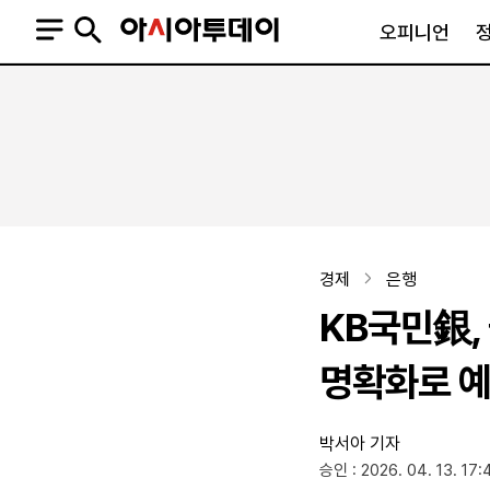
오피니언
오피니언
정치
사회
사설
정치일반
사회일반
칼럼·기고
청와대
사건·사고
기자의 눈
국회·정당
법원·검찰
피플
북한
교육·행정
경제
은행
외교
노동·복지·환경
KB국민銀,
국방
보건·의학
정부
명확화로 예
박서아 기자
SNS
승인 : 2026. 04. 13. 17:
뉴스스탠드
네이버블로그
아투TV(유튜브)
페이스북