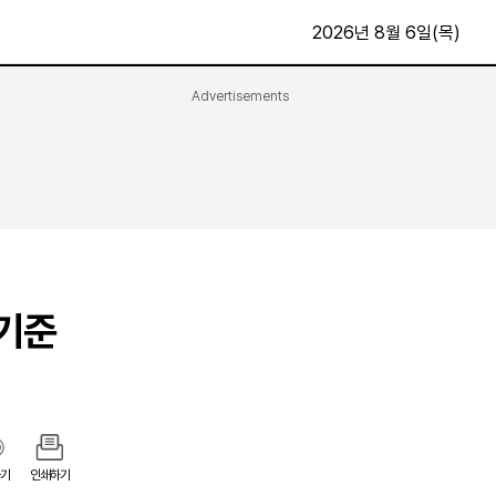
2026년 8월 6일(목)
Advertisements
문화·스포츠
최신
전체
방송
지면보기
가요
구독신청
영화
First Edition
문화
후원하기
 기준
카
종교
제보24시
스포츠
알립니다
여행
기
인쇄하기