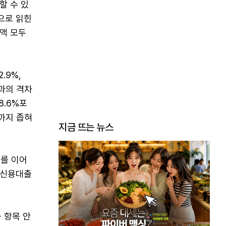
할 수 있
으로 읽힌
액 모두
.9%,
행과의 격차
8.6%포
까지 좁혀
지금 뜨는 뉴스
를 이어
 신용대출
 항목 안