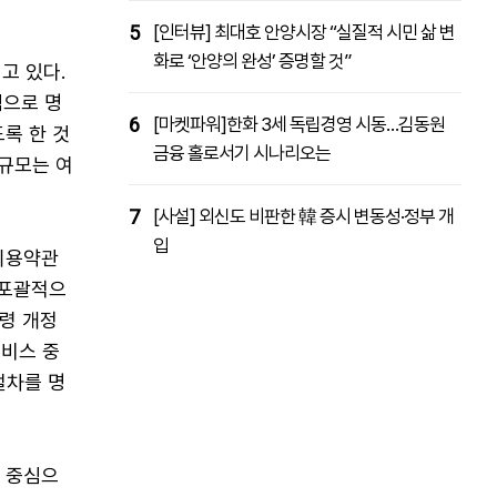
5
[인터뷰] 최대호 안양시장 “실질적 시민 삶 변
화로 ‘안양의 완성’ 증명할 것”
고 있다.
심으로 명
6
[마켓파워]한화 3세 독립경영 시동…김동원
록 한 것
금융 홀로서기 시나리오는
 규모는 여
7
[사설] 외신도 비판한 韓 증시 변동성·정부 개
입
이용약관
 포괄적으
령 개정
서비스 중
절차를 명
준 중심으