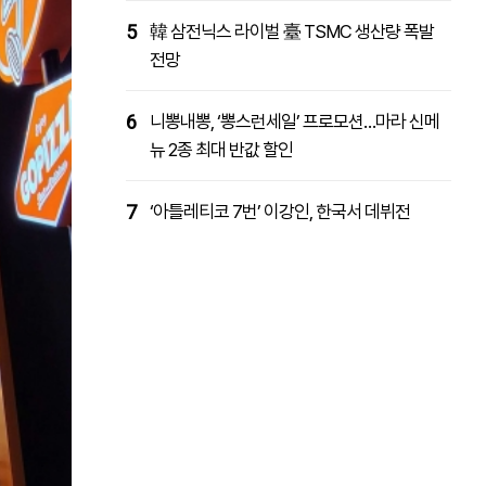
5
韓 삼전닉스 라이벌 臺 TSMC 생산량 폭발
전망
6
니뽕내뽕, ‘뽕스런세일’ 프로모션…마라 신메
뉴 2종 최대 반값 할인
7
‘아틀레티코 7번’ 이강인, 한국서 데뷔전