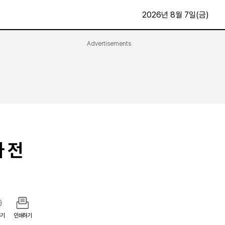
2026년 8월 7일(금)
Advertisements
문화·스포츠
최신
전체
방송
지면보기
가요
구독신청
영화
First Edition
문화
후원하기
자 전
카
종교
제보24시
스포츠
알립니다
여행
기
인쇄하기