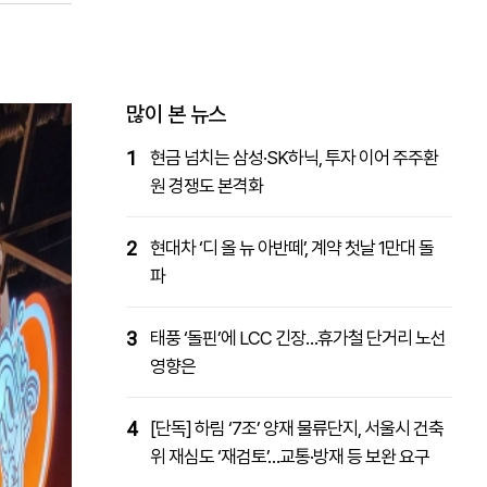
패밀리사이트
마켓파워
아투TV
대학동문골프최강전
많이 본 뉴스
1
현금 넘치는 삼성·SK하닉, 투자 이어 주주환
원 경쟁도 본격화
2
현대차 ‘디 올 뉴 아반떼’, 계약 첫날 1만대 돌
파
3
태풍 ‘돌핀’에 LCC 긴장…휴가철 단거리 노선
영향은
4
[단독] 하림 ‘7조’ 양재 물류단지, 서울시 건축
위 재심도 ‘재검토’…교통·방재 등 보완 요구