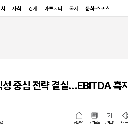
정치
사회
경제
아투시티
국제
문화·스포츠
경제
아투시티
국제
경제일반
종합
세계일반
정책
메트로
아시아·호주
금융·증권
경기·인천
북미
산업
세종·충청
중남미
IT·과학
영남
유럽
익성 중심 전략 결실…EBITDA 흑
부동산
호남
중동·아프리
유통
강원
중기·벤처
제주
04
공유하기
읽기모드
글자크기
기사듣
인스타그램