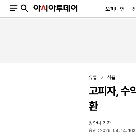
오피니언
오피니언
정치
사회
사설
정치일반
사회일반
칼럼·기고
청와대
사건·사고
기자의 눈
국회·정당
법원·검찰
피플
북한
교육·행정
유통
식품
외교
노동·복지·환경
고피자, 수
국방
보건·의학
정부
환
장안나 기자
SNS
승인 : 2026. 04. 14. 16:
뉴스스탠드
네이버블로그
아투TV(유튜브)
페이스북