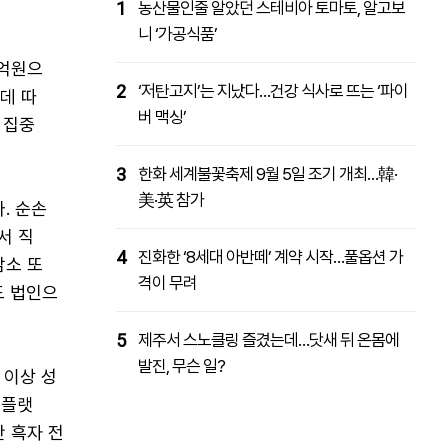
1
농산물인줄 알았던 스테비아 토마토, 알고보
니 ‘가공식품’
9억원으
2
‘저탄고지’는 지났다…건강 식사로 뜨는 ‘파이
데 따
버 맥싱’
 집중
3
한화 세계불꽃축제 9월 5일 조기 개최…韓·
美·英 참가
. 순손
서 직
4
진화한 ‘8세대 아반떼’ 계약 시작…풀옵션 가
감소 또
격이 무려
도 법인으
5
제주서 스노클링 즐겼는데…닷새 뒤 온몸에
발진, 무슨 일?
 이상 성
드 플랫
간 흑자 전