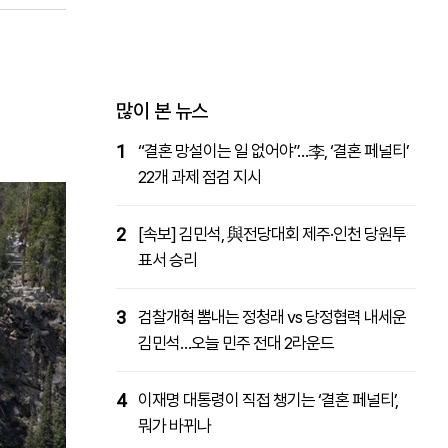
패밀리사이트
마켓파워
아투TV
대학동문골프최강전
많이 본 뉴스
1
“결혼 망설이는 일 없어야”…李, ‘결혼 페널티’
22개 과제 점검 지시
2
[속보] 김민석, 與전당대회 제주·인천 당원투
표서 승리
3
검찰개혁 뽐내는 정청래 vs 당정협력 내세운
김민석…오늘 민주 전대 2라운드
4
이재명 대통령이 직접 챙기는 ‘결혼 페널티’,
뭐가 바뀌나