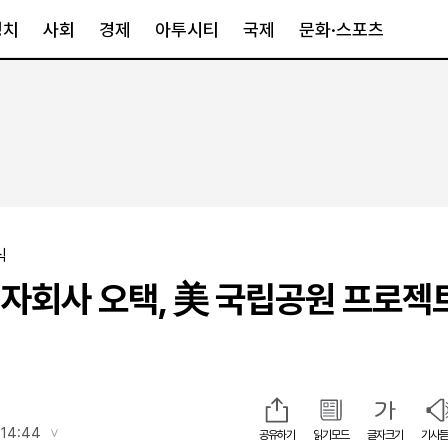
정치
사회
경제
아투시티
국제
문화·스포츠
경제
아투시티
국제
경제일반
종합
세계일반
정책
메트로
아시아·호주
금융·증권
경기·인천
북미
산업
세종·충청
중남미
식
IT·과학
영남
유럽
자회사 오택, 美 국립공원 프로젝
부동산
호남
중동·아프리
유통
강원
중기·벤처
제주
인스타그램
 14:44
공유하기
읽기모드
글자크기
기사듣