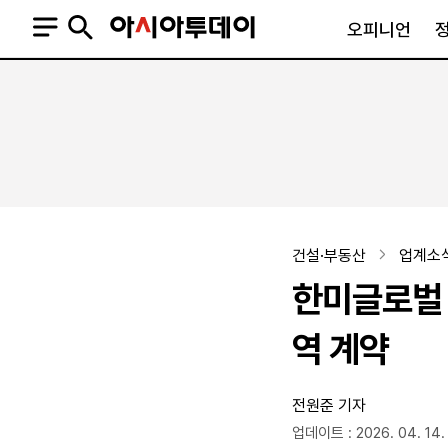
오피니언
오피니언
정치
사회
사설
정치일반
사회일반
칼럼·기고
청와대
사건·사고
기자의 눈
국회·정당
법원·검찰
피플
북한
교육·행정
건설·부동산
업계소
외교
노동·복지·환경
한미글로벌 
국방
보건·의학
정부
역 계약
전원준 기자
SNS
뉴스스탠드
네이버블로그
아투TV(유튜브)
페이스북
업데이트 : 2026. 04. 14.