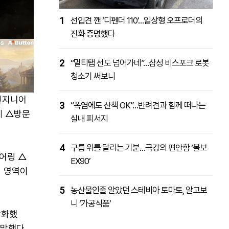
1
선입견 깬 ‘디펜더 110’…일상형 오프로더의
진화 증명했다
2
“멀티탭 선도 넘어가네”…삼성 비스포크 로봇
청소기 써보니
엔지니어
3
“폭염에도 산책 OK”…반려견과 함께 떠나는
체 △방문
실내 피서지
4
구름 위를 달리는 기분…극강의 편안함 ‘볼보
어링 △
EX90’
전 영역이
5
농산물인줄 알았던 스테비아 토마토, 알고보
니 ‘가공식품’
강화했
 말했다.