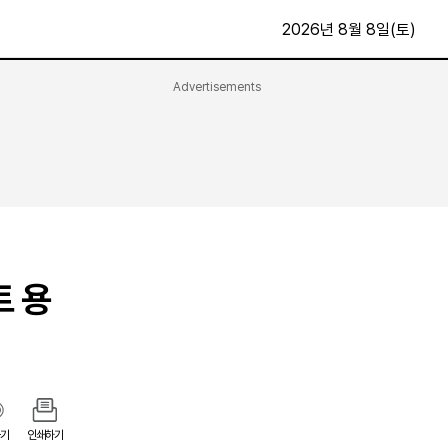
2026년 8월 8일(토)
Advertisements
문화·스포츠
최신
전체
방송
지면보기
가요
구독신청
영화
First Edition
문화
후원하기
트 용
카
종교
제보24시
스포츠
알립니다
여행
기
인쇄하기