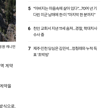
5
“아버지는 마음속에 살아 있다”…70여 년 기
다린 미군 남매에 한·미 “마지막 한 분까지”
6
천안 교회서 지낸 11세 숨져…경찰, 학대치사
수사 중
원 캐니언 림 트레일·
7
제주·인천 당심은 김민석…정청래와 누적 득
표 ‘초박빙’
용역 계약
 계약을
달 방식으로,