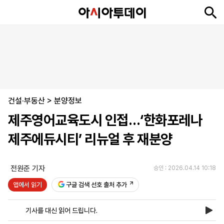
뉴
최
속
정
사
경
국
오
피
아
문
포
스
신
보
치
회
제
제
피
플
투
화
토
니
시
·
건설·부동산
언
티
스
>
분양정보
포
제주영어교육도시 인접…‘한화포레나
츠
제주에듀시티’ 리뉴얼 후 재분양
ENGLISH
中
Tiếng
文
Việt
전원준 기자
승인 : 2026.04.14 10:18
앱에서 읽기
구글 검색 선호 출처 추가
지
신
후
제
회
앱
면
문
원
보
사
설
기사를 대신 읽어 드립니다.
보
구
하
24
소
치
기
독
기
시
개