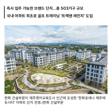
즉시 입주 가능한 브랜드 단지…총 503가구 규모
국내 아파트 최초로 골프 트레이닝 '트랙맨 레인지' 도입
마
운
대
켓
세
학
파
동
워
문
골
프
한화 건설부문이 제주영어교육도시 인근에 조성한 '한화포레나 제주에
듀시티' 아파트 단지 전경./한화 건설부문