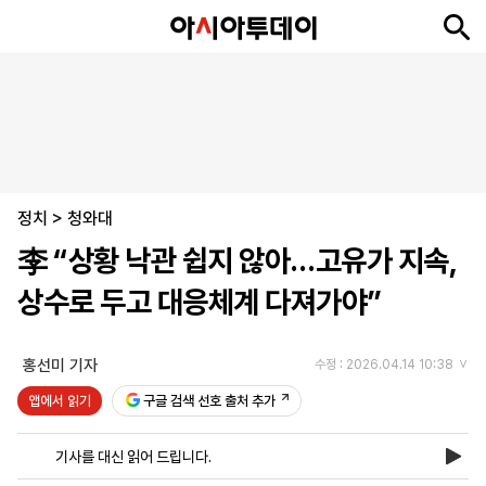
뉴
최
속
정
사
경
국
오
피
아
문
포
스
신
보
치
회
제
제
피
플
투
화
토
니
시
·
정치
언
티
스
>
청와대
포
李 “상황 낙관 쉽지 않아…고유가 지속,
츠
상수로 두고 대응체계 다져가야”
ENGLISH
中
Tiếng
文
Việt
홍선미 기자
수정 : 2026.04.14 10:38
앱에서 읽기
구글 검색 선호 출처 추가
지
신
후
제
회
앱
면
문
원
보
사
설
기사를 대신 읽어 드립니다.
보
구
하
24
소
치
기
독
기
시
개