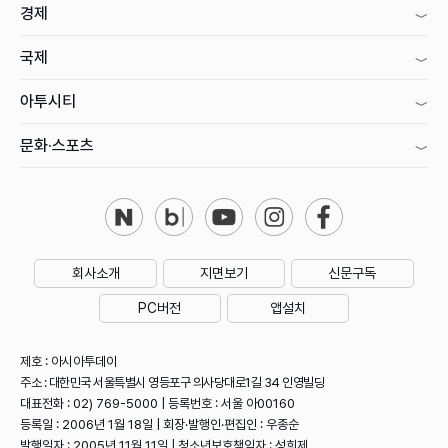
경제
국제
아투시티
문화·스포츠
회사소개
지면보기
신문구독
PC버전
앱설치
제호 : 아시아투데이
주소 : 대한민국 서울특별시 영등포구 의사당대로1길 34 인영빌딩
대표전화 : 02) 769-5000 | 등록번호 : 서울 아00160
등록일 : 2006년 1월 18일 | 회장·발행인·편집인 : 우종순
발행일자 : 2005년 11월 11일 | 청소년보호책임자 : 성희제