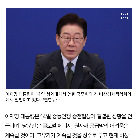
마
운
대
켓
세
학
파
동
워
문
골
프
이재명 대통령이 14일 청와대에서 열린 국무회의 겸 비상경제점검회의
에서 발언하고 있다. /연합뉴스
이재명 대통령은 14일 중동전쟁 종전협상이 결렬된 상황을 언
급하며 "당분간은 글로벌 에너지, 원자재 공급망의 어려움은
계속될 것이다. 고유가가 계속될 것을 상수로 두고 현재 비상