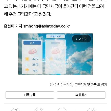
고 있는데 거기에는 다 국민 세금이 들어간다 이런 점을 고려
해 주면 고맙겠다"고 말했다.
홍선미 기자
smhong@asiatoday.co.kr
더보기
arrow_forward_ios
ⓒ 아시아투데이, 무단전재 및 재배포 금지
Unmute
신문구독
후원하기