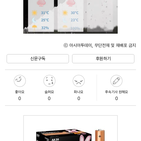
ⓒ 아시아투데이, 무단전재 및 재배포 금지
Unmute
신문구독
후원하기
좋아요
슬퍼요
화나요
후속기사 원해요
0
0
0
0