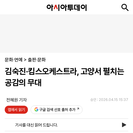
뉴
최
속
정
사
경
국
오
피
아
문
포
스
신
보
치
회
제
제
피
플
투
화
토
니
시
·
문화·연예
언
티
스
>
출판·문화
포
김숙진·킴스오케스트라, 고양서 펼치는
츠
공감의 무대
ENGLISH
中
Tiếng
文
Việt
전혜원 기자
승인 : 2026.04.15 15:37
앱에서 읽기
구글 검색 선호 출처 추가
지
신
후
제
회
앱
면
문
원
보
사
설
기사를 대신 읽어 드립니다.
보
구
하
24
소
치
기
독
기
시
개