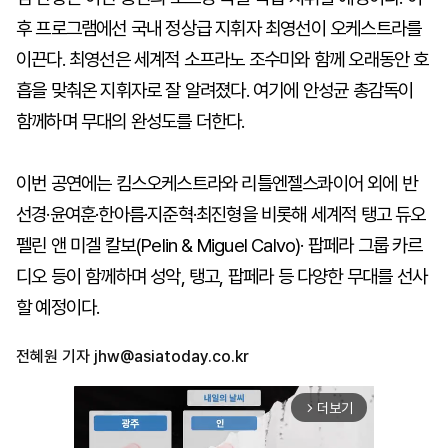
후 프로그램에선 국내 정상급 지휘자 최영선이 오케스트라를
이끈다. 최영선은 세계적 소프라노 조수미와 함께 오래동안 호
흡을 맞춰온 지휘자로 잘 알려졌다. 여기에 안성균 총감독이
함께하며 무대의 완성도를 더한다.
이번 공연에는 킴스오케스트라와 리틀엔젤스콰이어 외에 반
선경·윤여훈·한아름·지준혁·최진형을 비롯해 세계적 탱고 듀오
펠린 앤 미겔 칼보(Pelin & Miguel Calvo)· 팝페라 그룹 카르
디오 등이 함께하며 성악, 탱고, 팝페라 등 다양한 무대를 선사
할 예정이다.
전혜원 기자
jhw@asiatoday.co.kr
더보기
arrow_forward_ios