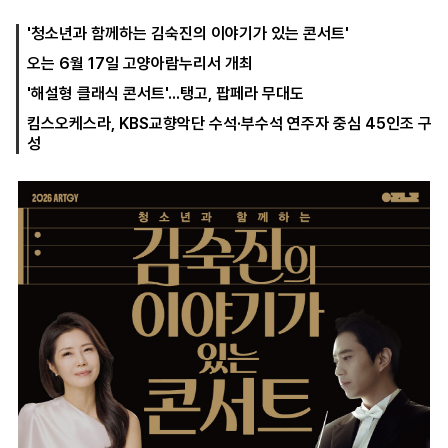
'청소년과 함께하는 김숙진의 이야기가 있는 콘서트'
오는 6월 17일 고양아람누리서 개최
마
운
대
켓
세
학
'해설형 클래식 콘서트'...탱고, 팝페라 무대도
파
동
워
문
킴스오케스라, KBS교향악단 수석·부수석 연주자 중심 45인조 구
골
성
프