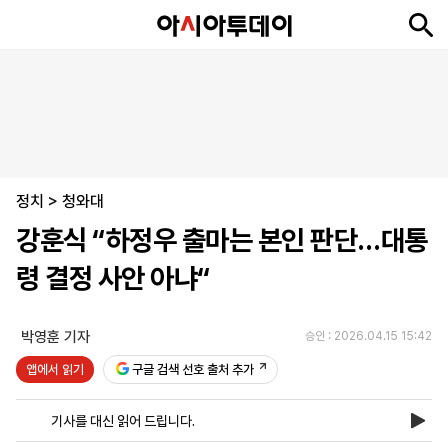
뉴
최
속
정
사
경
국
오
피
아
문
포
스
신
보
치
회
제
제
피
플
투
화
토
니
시
·
정치
언
티
스
>
청와대
포
강훈식 “하정우 출마는 본인 판단…대통
츠
령 결정 사안 아냐“
ENGLISH
中
Tiếng
文
Việt
박영훈 기자
승인 : 2026.04.15 15:42
앱에서 읽기
구글 검색 선호 출처 추가
지
신
후
제
회
앱
면
문
원
보
사
설
기사를 대신 읽어 드립니다.
보
구
하
24
소
치
기
독
기
시
개