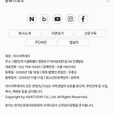
문화·스포츠
회사소개
지면보기
신문구독
PC버전
앱설치
제호 : 아시아투데이
주소 : 대한민국 서울특별시 영등포구 의사당대로1길 34 인영빌딩
대표전화 : 02) 769-5000 | 등록번호 : 서울 아00160
등록일 : 2006년 1월 18일 | 회장·발행인·편집인 : 우종순
발행일자 : 2005년 11월 11일 | 청소년보호책임자 : 성희제
아시아투데이의 모든 콘텐츠(기사)는 저작권법의 보호를 받으며, 무단전재 및 수집,
복사, 재배포 등을 금지합니다.
Copyright by ASIATODAY Co., Ltd. All Rights Reserved.
본지는 한국신문윤리위원회의 서약사로서 신문윤리강령을 준수합니다.