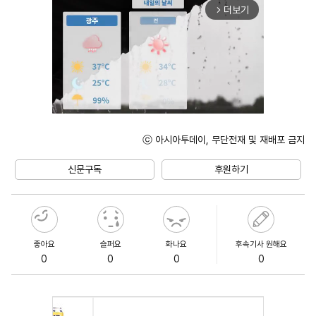
더보기
arrow_forward_ios
ⓒ 아시아투데이, 무단전재 및 재배포 금지
Unmute
신문구독
후원하기
좋아요
슬퍼요
화나요
후속기사 원해요
0
0
0
0