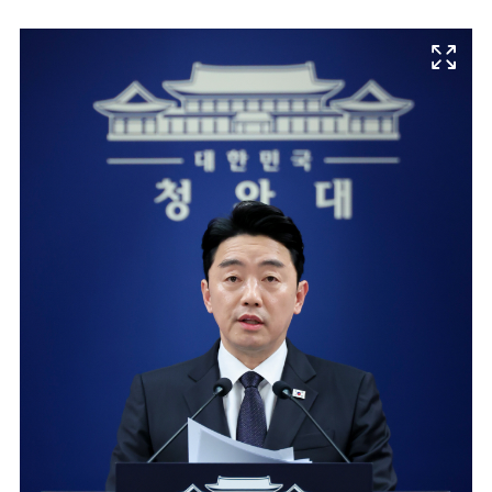
마
운
대
켓
세
학
파
동
워
문
골
프