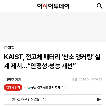
뉴
최
속
정
사
경
국
오
피
아
문
포
스
신
보
치
회
제
제
피
플
투
화
토
니
시
·
IT·과학
언
티
스
포
KAIST, 전고체 배터리 ‘산소 앵커링’ 설
츠
계 제시…“안정성·성능 개선”
ENGLISH
中
Tiếng
文
Việt
서병주 기자
승인 : 2026.04.16 16:29
앱에서 읽기
구글 검색 선호 출처 추가
지
신
후
제
회
앱
면
문
원
보
사
설
기사를 대신 읽어 드립니다.
보
구
하
24
소
치
기
독
기
시
개