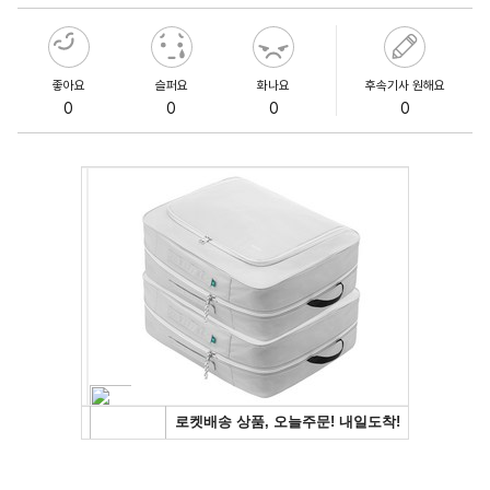
좋아요
슬퍼요
화나요
후속기사 원해요
0
0
0
0