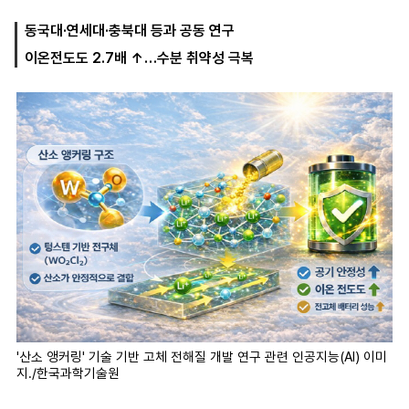
동국대·연세대·충북대 등과 공동 연구
이온전도도 2.7배 ↑…수분 취약성 극복
마
운
대
켓
세
학
파
동
워
문
골
프
'산소 앵커링' 기술 기반 고체 전해질 개발 연구 관련 인공지능(AI) 이미
지./한국과학기술원