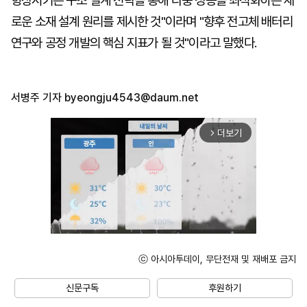
향상시키는 구조 설계 전략을 통해 다중 성능을 최적화하는 새
로운 소재 설계 원리를 제시한 것"이라며 "향후 전고체 배터리
연구와 공정 개발의 핵심 지표가 될 것"이라고 말했다.
서병주 기자
byeongju4543@daum.net
더보기
arrow_forward_ios
ⓒ 아시아투데이, 무단전재 및 재배포 금지
Unmute
신문구독
후원하기