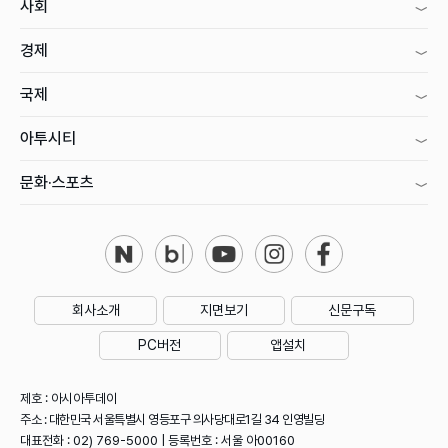
사회
경제
국제
아투시티
문화·스포츠
회사소개
지면보기
신문구독
PC버전
앱설치
제호 : 아시아투데이
주소 : 대한민국 서울특별시 영등포구 의사당대로1길 34 인영빌딩
대표전화 : 02) 769-5000 | 등록번호 : 서울 아00160