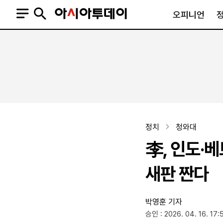
오피니언
오피니언
정치
사회
사설
정치일반
사회일반
칼럼·기고
청와대
사건·사고
기자의 눈
국회·정당
법원·검찰
피플
북한
교육·행정
정치
청와대
외교
노동·복지·환경
李, 인도·
국방
보건·의학
정부
새판 짠다
박영훈 기자
SNS
승인 : 2026. 04. 16. 17:
뉴스스탠드
네이버블로그
아투TV(유튜브)
페이스북