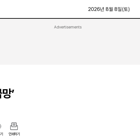
2026년 8월 8일(토)
Advertisements
문화·스포츠
최신
전체
방송
지면보기
가요
구독신청
영화
First Edition
문화
후원하기
급망’
카
종교
제보24시
스포츠
알립니다
여행
기
인쇄하기