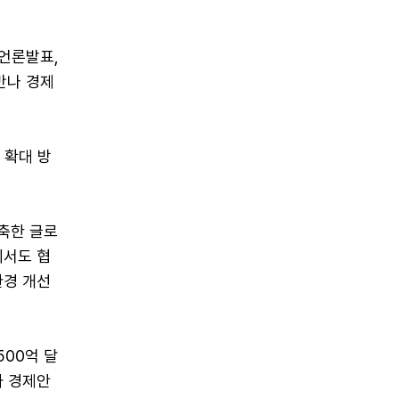
동언론발표,
만나 경제
 확대 방
축한 글로
에서도 협
환경 개선
500억 달
과 경제안