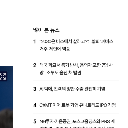
패밀리사이트
마켓파워
아투TV
대학동문골프최강전
많이 본 뉴스
1
“2030은 버스에서 살라고?”…황희 ‘폐버스
거주’ 제안에 역풍
2
태국 학교서 총기 난사, 용의자 포함 7명 사
망…조부모 숨진 채 발견
3
AI 덕에, 진격의 양안 수출 완전히 기염
4
CXMT 이어 로봇 기업 유니트리도 IPO 기염
5
NH투자·키움증권, 포스코홀딩스와 PRS 계