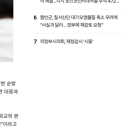
약 체결…각각 포스코인터내셔널 주식 4727
억원 취득
6
함안군, 칠서산단 대기오염물질 축소 우려에
“사실과 달라… 정부에 재검토 요청”
7
의정부시의회, 재정감시 ‘시동’
이번 순방
편 대응과
외교의 본
것"이라고