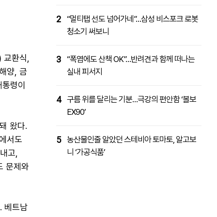
2
“멀티탭 선도 넘어가네”…삼성 비스포크 로봇
청소기 써보니
 교환식,
3
“폭염에도 산책 OK”…반려견과 함께 떠나는
해양, 금
실내 피서지
 대통령이
4
구름 위를 달리는 기분…극강의 편안함 ‘볼보
EX90’
돼 왔다.
야에서도
5
농산물인줄 알았던 스테비아 토마토, 알고보
니 ‘가공식품’
내고,
도 문제와
. 베트남