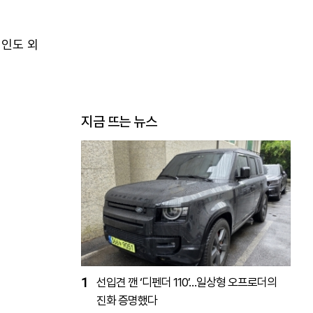
 인도 외
지금 뜨는 뉴스
1
선입견 깬 ‘디펜더 110’…일상형 오프로더의
진화 증명했다