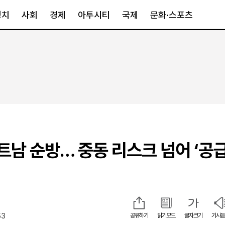
정치
사회
경제
아투시티
국제
문화·스포츠
경제
아투시티
국제
경제일반
종합
세계일반
정책
메트로
아시아·호주
금융·증권
경기·인천
북미
산업
세종·충청
중남미
IT·과학
영남
유럽
베트남 순방… 중동 리스크 넘어 ‘공
부동산
호남
중동·아프리
유통
강원
중기·벤처
제주
53
공유하기
읽기모드
글자크기
기사듣
인스타그램