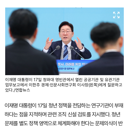
마
운
대
켓
세
학
파
동
워
문
골
프
이재명 대통령이 17일 청와대 영빈관에서 열린 공공기관 및 유관기관
업무보고에서 이한주 경제·인문사회연구회 이사장(왼쪽)에게 질문하고
있다./연합뉴스
이재명 대통령이 17일 청년 정책을 전담하는 연구기관이 부재
하다는 점을 지적하며 관련 조직 신설 검토를 지시했다. 청년
문제를 별도 정책 영역으로 체계화해야 한다는 문제의식이 반