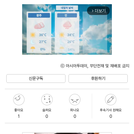
더보기
arrow_forward_ios
ⓒ 아시아투데이, 무단전재 및 재배포 금지
Unmute
신문구독
후원하기
좋아요
슬퍼요
화나요
후속기사 원해요
1
0
0
0