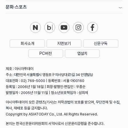
문화·스포츠
회사소개
지면보기
신문구독
PC버전
앱설치
제호 : 아시아투데이
주소 : 대한민국 서울특별시 영등포구 의사당대로1길 34 인영빌딩
대표전화 : 02) 769-5000 | 등록번호 : 서울 아00160
등록일 : 2006년 1월 18일 | 회장·발행인·편집인 : 우종순
발행일자 : 2005년 11월 11일 | 청소년보호책임자 : 성희제
아시아투데이의 모든 콘텐츠(기사)는 저작권법의 보호를 받으며, 무단전재 및 수집,
복사, 재배포 등을 금지합니다.
Copyright by ASIATODAY Co., Ltd. All Rights Reserved.
본지는 한국신문윤리위원회의 서약사로서 신문윤리강령을 준수합니다.