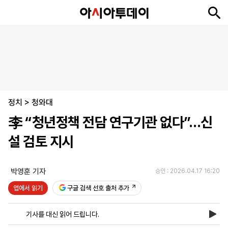
뉴
최
속
정
사
경
국
오
피
아
문
포
스
신
보
치
회
제
제
피
플
투
화
토
니
시
·
정치
언
티
스
>
청와대
포
李 “청년정책 전담 연구기관 없다”…신
츠
설 검토 지시
ENGLISH
中
Tiếng
文
Việt
박영훈 기자
승인 : 2026.04.17 16:20
앱에서 읽기
구글 검색 선호 출처 추가
지
신
후
제
회
앱
면
문
원
보
사
설
기사를 대신 읽어 드립니다.
보
구
하
24
소
치
기
독
기
시
개