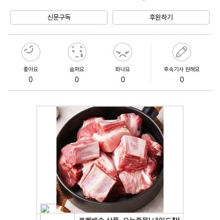
Unmute
신문구독
후원하기
좋아요
슬퍼요
화나요
후속기사 원해요
0
0
0
0