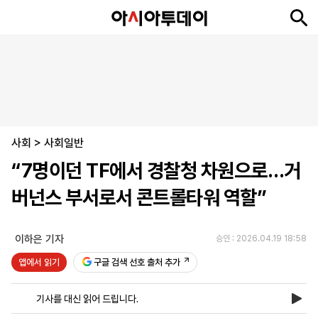
뉴
최
속
정
사
경
국
오
피
아
문
포
스
신
보
치
회
제
제
피
플
투
화
토
니
시
·
사회
언
티
스
>
사회일반
포
“7명이던 TF에서 경찰청 차원으로…거
츠
버넌스 부서로서 콘트롤타워 역할”
ENGLISH
中
Tiếng
文
Việt
이하은 기자
승인 : 2026.04.19 18:58
앱에서 읽기
구글 검색 선호 출처 추가
지
신
후
제
회
앱
면
문
원
보
사
설
기사를 대신 읽어 드립니다.
보
구
하
24
소
치
기
독
기
시
개