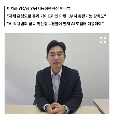
이치화 경찰청 인공지능정책계장 인터뷰
“자체 훈령으로 윤리 가이드라인 마련…부서 총괄기능 강화도”
마
운
대
켓
세
학
“AI 악용범죄 급속 확산중…경찰이 먼저 AI 도입해 대응해야”
파
동
워
문
골
프