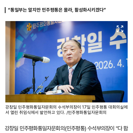
“통일부는 알지만 민주평통은 몰라, 활성화시키겠다”
마
운
대
켓
세
학
파
동
워
문
골
프
강창일 민주평화통일자문회의 수석부의장이 17일 민주평통 대회의실에
서 열린 취임식에서 발언하고 있다. /민주평화통일자문회의
강창일 민주평화통일자문회의(민주평통) 수석부의장이 "다 함