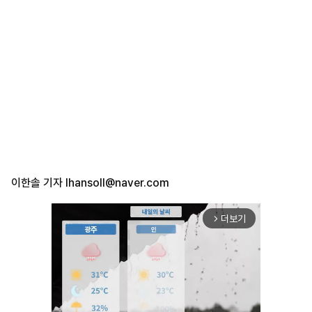
이한솔 기자
lhansoll@naver.com
더보기
arrow_forward_ios