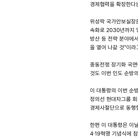
경제협력을 확장한다는
위성락 국가안보실장은 
속화로 2030년까지 양
방산 등 전략 분야에서
을 열어 나갈 것"이라
중동전쟁 장기화 국면
것도 이번 인도 순방의
이 대통령의 이번 순방
정의선 현대차그룹 회장
경제사절단으로 동행
한편 이 대통령은 이날
4·19혁명 기념식에 