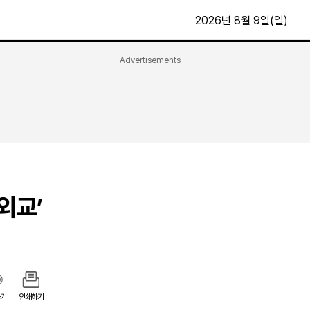
2026년 8월 9일(일)
Advertisements
문화·스포츠
최신
전체
방송
지면보기
가요
구독신청
영화
First Edition
문화
후원하기
외교’
카
종교
제보24시
스포츠
알립니다
여행
기
인쇄하기