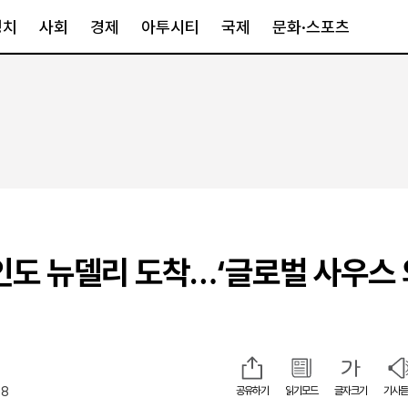
정치
사회
경제
아투시티
국제
문화·스포츠
경제
아투시티
국제
경제일반
종합
세계일반
정책
메트로
아시아·호주
금융·증권
경기·인천
북미
산업
세종·충청
중남미
IT·과학
영남
유럽
인도 뉴델리 도착…‘글로벌 사우스 
부동산
호남
중동·아프리
유통
강원
중기·벤처
제주
08
공유하기
읽기모드
글자크기
기사듣
인스타그램