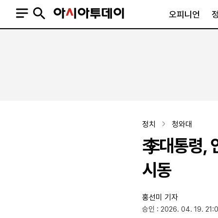
오피니언
오피니언
정치
사회
사설
정치일반
사회일반
칼럼·기고
청와대
사건·사고
기자의 눈
국회·정당
법원·검찰
피플
북한
교육·행정
정치
청와대
외교
노동·복지·환경
李대통령, 
국방
보건·의학
정부
시동
홍선미 기자
SNS
승인 : 2026. 04. 19. 21:
뉴스스탠드
네이버블로그
아투TV(유튜브)
페이스북