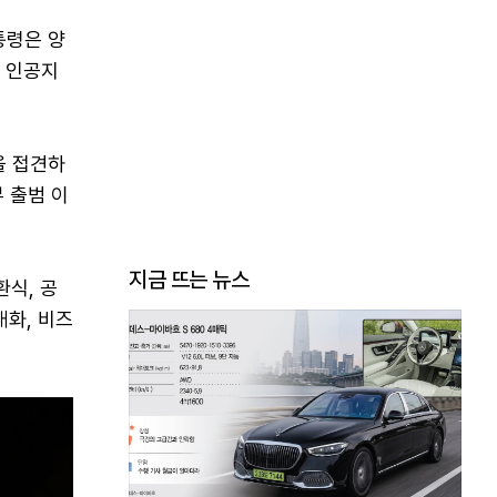
통령은 양
, 인공지
을 접견하
 출범 이
지금 뜨는 뉴스
환식, 공
대화, 비즈