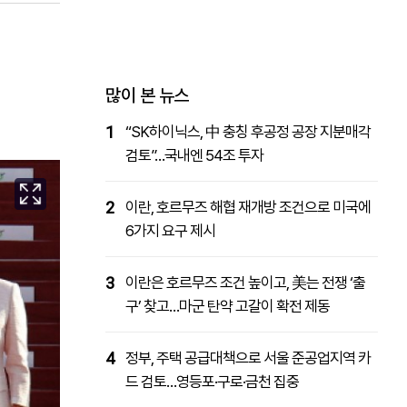
패밀리사이트
마켓파워
아투TV
대학동문골프최강전
많이 본 뉴스
1
“SK하이닉스, 中 충칭 후공정 공장 지분매각
검토”…국내엔 54조 투자
2
이란, 호르무즈 해협 재개방 조건으로 미국에
6가지 요구 제시
3
이란은 호르무즈 조건 높이고, 美는 전쟁 ‘출
구’ 찾고…마군 탄약 고갈이 확전 제동
4
정부, 주택 공급대책으로 서울 준공업지역 카
드 검토…영등포·구로·금천 집중