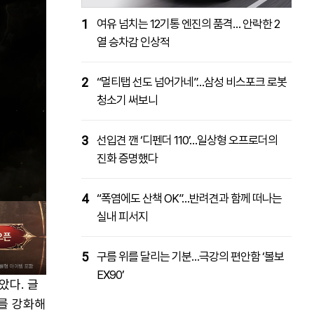
1
여유 넘치는 12기통 엔진의 품격… 안락한 2
열 승차감 인상적
2
“멀티탭 선도 넘어가네”…삼성 비스포크 로봇
청소기 써보니
3
선입견 깬 ‘디펜더 110’…일상형 오프로더의
진화 증명했다
4
“폭염에도 산책 OK”…반려견과 함께 떠나는
실내 피서지
5
구름 위를 달리는 기분…극강의 편안함 ‘볼보
EX90’
았다. 글
계를 강화해