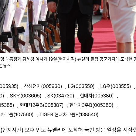
명 대통령과 김혜경 여사가 19일(현지시각) 뉴델리 팔람 공군기지에 도착한 
연합뉴스
05935)
,
삼성전자(005930)
,
LG(003550)
,
LG우(003555)
,
0)
,
SK우(003605)
,
SK(034730)
,
현대차(005380)
,
5385)
,
현대차2우B(005387)
,
현대차3우B(005389)
,
대차그룹(107560)
,
TIGER 현대차그룹+(138540)
(현지시간) 오후 인도 뉴델리에 도착해 국빈 방문 일정을 시작했