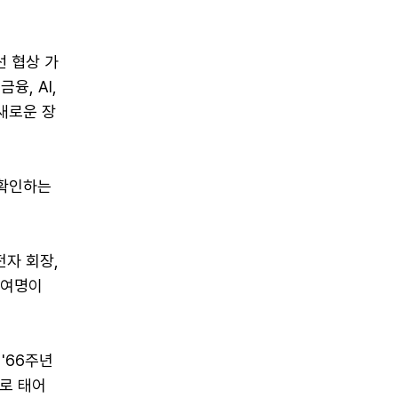
선 협상 가
융, AI,
새로운 장
 확인하는
전자 회장,
0여명이
'66주년
리로 태어