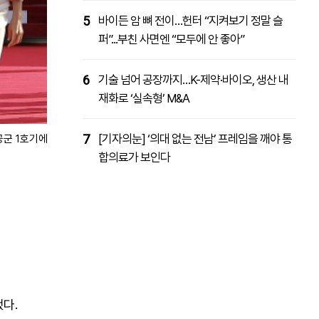
5
바이든 암 뼈 전이…헌터 “지켜보기 정말 슬
퍼”...부친 사면엔 “모두에 안 좋아”
6
기술 넘어 공장까지…K-제약·바이오, 생산 내
재화로 ‘실속형’ M&A
7
[기자의눈] ‘의대 없는 전남’ 프레임을 깨야 통
공군 1호기에서
합의료가 보인다
다.