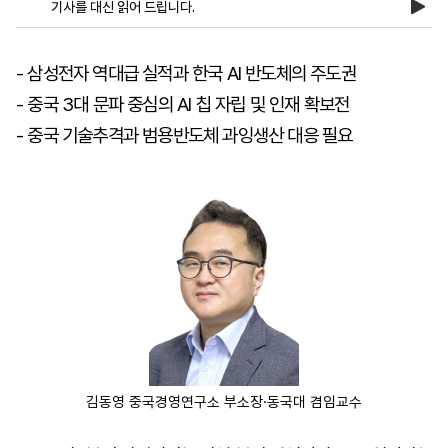
기사를 대신 읽어 드립니다.
마
운
대
- 삼성전자 역대급 실적과 한국 AI 반도체의 주도권
켓
세
학
- 중국 3대 문파 중심의 AI 칩 자립 및 인재 확보전
파
동
워
문
- 중국 기술추격과 범용반도체 과잉생산 대응 필요
골
프
김동영 중국경영연구소 부소장·동국대 겸임교수