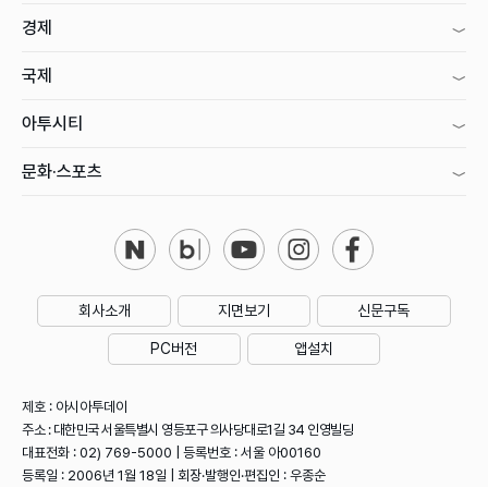
경제
국제
아투시티
문화·스포츠
회사소개
지면보기
신문구독
PC버전
앱설치
제호 : 아시아투데이
주소 : 대한민국 서울특별시 영등포구 의사당대로1길 34 인영빌딩
대표전화 : 02) 769-5000 | 등록번호 : 서울 아00160
등록일 : 2006년 1월 18일 | 회장·발행인·편집인 : 우종순