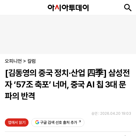
뉴
최
속
정
사
경
국
오
피
아
문
포
스
신
보
치
회
제
제
피
플
투
화
토
니
시
·
오피니언
언
티
스
>
칼럼
포
[김동영의 중국 정치·산업 四季] 삼성전
츠
자 ‘57조 축포’ 너머, 중국 AI 칩 3대 문
ENGLISH
中
Tiếng
파의 반격
文
Việt
승인 : 2026.04.20 19:03
지
신
후
제
회
앱
앱에서 읽기
구글 검색 선호 출처 추가
면
문
원
보
사
설
보
구
하
24
소
치
기
독
기
시
개