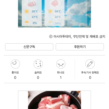
ⓒ 아시아투데이, 무단전재 및 재배포 금지
Unmute
신문구독
후원하기
좋아요
슬퍼요
화나요
후속기사 원해요
0
0
1
0