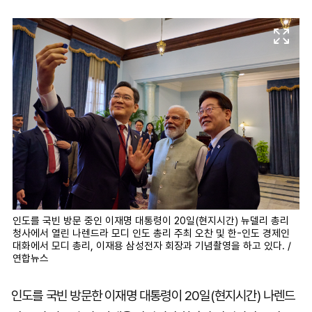
마
운
대
켓
세
학
파
동
워
문
골
프
인도를 국빈 방문 중인 이재명 대통령이 20일(현지시간) 뉴델리 총리
청사에서 열린 나렌드라 모디 인도 총리 주최 오찬 및 한-인도 경제인
대화에서 모디 총리, 이재용 삼성전자 회장과 기념촬영을 하고 있다. /
연합뉴스
인도를 국빈 방문한 이재명 대통령이 20일(현지시간) 나렌드