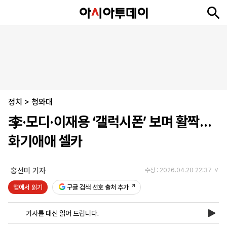
뉴
최
속
정
사
경
국
오
피
아
문
포
스
신
보
치
회
제
제
피
플
투
화
토
니
시
·
정치
언
티
스
>
청와대
포
李·모디·이재용 ‘갤럭시폰’ 보며 활짝…
츠
화기애애 셀카
ENGLISH
中
Tiếng
文
Việt
홍선미 기자
수정 : 2026.04.20 22:37
앱에서 읽기
구글 검색 선호 출처 추가
지
신
후
제
회
앱
면
문
원
보
사
설
기사를 대신 읽어 드립니다.
보
구
하
24
소
치
기
독
기
시
개