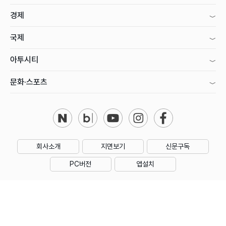
경제
국제
아투시티
문화·스포츠
회사소개
지면보기
신문구독
PC버전
앱설치
제호 : 아시아투데이
주소 : 대한민국 서울특별시 영등포구 의사당대로1길 34 인영빌딩
대표전화 : 02) 769-5000 | 등록번호 : 서울 아00160
등록일 : 2006년 1월 18일 | 회장·발행인·편집인 : 우종순