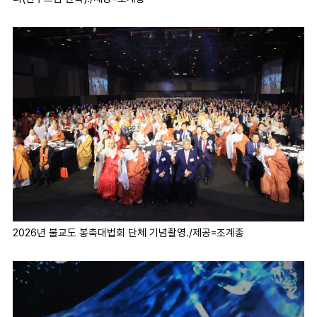
2026년 불교도 봉축대법회 단체 기념촬영./제공=조계종