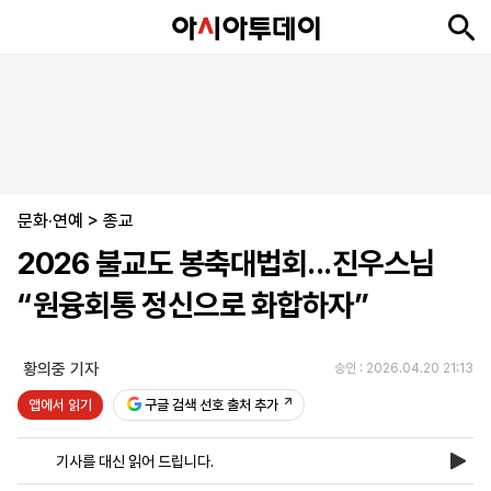
뉴
최
속
정
사
경
국
오
피
아
문
포
스
신
보
치
회
제
제
피
플
투
화
토
니
시
·
문화·연예
언
티
스
>
종교
포
2026 불교도 봉축대법회...진우스님
츠
“원융회통 정신으로 화합하자”
ENGLISH
中
Tiếng
文
Việt
황의중 기자
승인 : 2026.04.20 21:13
앱에서 읽기
구글 검색 선호 출처 추가
지
신
후
제
회
앱
면
문
원
보
사
설
기사를 대신 읽어 드립니다.
보
구
하
24
소
치
기
독
기
시
개