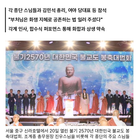
각 종단 스님들과 김민석 총리, 여야 당대표 등 참석
"부처님은 화쟁 지혜로 공존하는 법 일러 주셨다"
마
운
대
켓
세
학
각계 인사, 합수식 퍼포먼스 통해 화합과 상생 약속
파
동
워
문
골
프
서울 중구 신라호텔에서 20일 열린 불기 2570년 대한민국 불교도 봉
축대법회. 조계종 총무원장 진우스님을 비롯해 각 종단의 주요 스님들