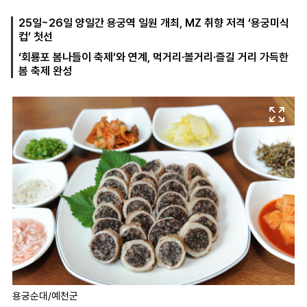
25일~26일 양일간 용궁역 일원 개최, MZ 취향 저격 ‘용궁미식
컵’ 첫선
마
운
대
‘회룡포 봄나들이 축제’와 연계, 먹거리·볼거리·즐길 거리 가득한
켓
세
학
봄 축제 완성
파
동
워
문
골
프
용궁순대/예천군