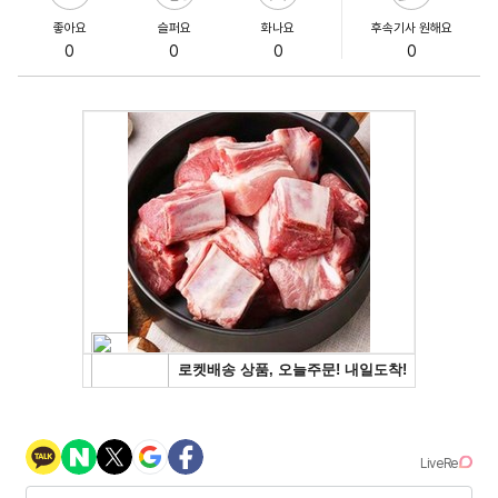
좋아요
슬퍼요
화나요
후속기사 원해요
0
0
0
0