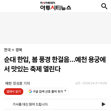
뉴
최
속
정
사
경
국
오
피
아
문
포
스
신
보
치
회
제
제
피
플
투
화
토
니
시
·
전국
언
티
스
>
경북
포
순대 한입, 봄 풍경 한걸음…예천 용궁에
츠
서 맛있는 축제 열린다
ENGLISH
中
Tiếng
文
Việt
예천
장성훈 기자
승인 : 2026.04.21 14:09
앱에서 읽기
구글 검색 선호 출처 추가
지
신
후
제
회
앱
면
문
원
보
사
설
기사를 대신 읽어 드립니다.
보
구
하
24
소
치
기
독
기
시
개