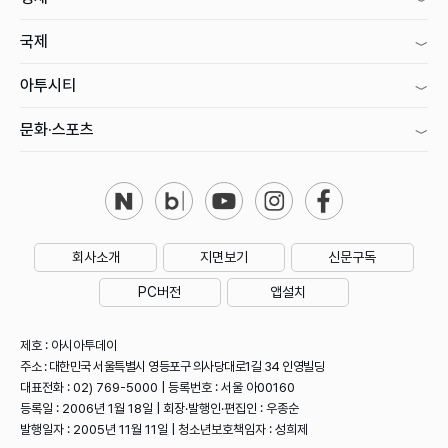
국제
아투시티
문화·스포츠
회사소개
지면보기
신문구독
PC버전
앱설치
제호 : 아시아투데이
주소 : 대한민국 서울특별시 영등포구 의사당대로1길 34 인영빌딩
대표전화 : 02) 769-5000 | 등록번호 : 서울 아00160
등록일 : 2006년 1월 18일 | 회장·발행인·편집인 : 우종순
발행일자 : 2005년 11월 11일 | 청소년보호책임자 : 성희제