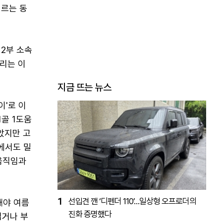
치르는 동
 2부 소속
리는 이
지금 뜨는 뉴스
이'로 이
1골 1도움
았지만 고
에서도 밀
 움직임과
1
선입견 깬 ‘디펜더 110’…일상형 오프로더의
해야 여름
진화 증명했다
입거나 부