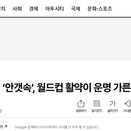
정치
사회
경제
아투시티
국제
문화·스포츠
경제
아투시티
국제
경제일반
종합
세계일반
정책
메트로
아시아·호주
금융·증권
경기·인천
북미
산업
세종·충청
중남미
IT·과학
영남
유럽
 ‘안갯속’, 월드컵 활약이 운명 가
부동산
호남
중동·아프리
유통
강원
중기·벤처
제주
0
공유하기
읽기모드
글자크기
기사듣
인스타그램
추가
Google 검색에서 아시아투데이 기사를 더 자주 볼 수 있습니다.