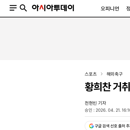
오피니언
오피니언
정치
사회
사설
정치일반
사회일반
칼럼·기고
청와대
사건·사고
기자의 눈
국회·정당
법원·검찰
피플
북한
교육·행정
스포츠
해외축구
외교
노동·복지·환경
황희찬 거취
국방
보건·의학
정부
천현빈 기자
승인 : 2026. 04. 21. 16:1
SNS
뉴스스탠드
네이버블로그
아투TV(유튜브)
페이스북
구글 검색 선호 출처 