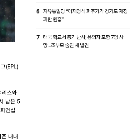
6
자유통일당 “이재명식 퍼주기가 경기도 재정
파탄 원흉”
7
태국 학교서 총기 난사, 용의자 포함 7명 사
망…조부모 숨진 채 발견
(EPL)
 팰리스와
서 남은 5
챔피언십
시즌 내내