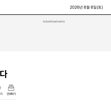
2026년 8월 8일(토)
Advertisements
문화·스포츠
최신
전체
방송
지면보기
가요
구독신청
영화
First Edition
문화
후원하기
른다
카
종교
제보24시
스포츠
알립니다
여행
기
인쇄하기