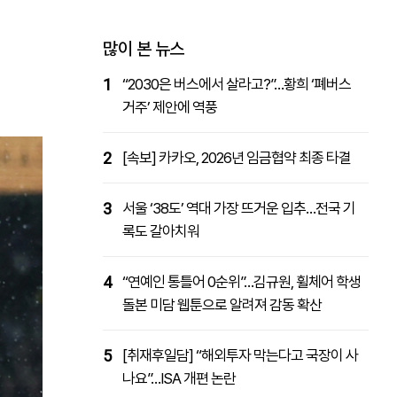
패밀리사이트
마켓파워
아투TV
대학동문골프최강전
많이 본 뉴스
1
“2030은 버스에서 살라고?”…황희 ‘폐버스
거주’ 제안에 역풍
2
[속보] 카카오, 2026년 임금협약 최종 타결
3
서울 ‘38도’ 역대 가장 뜨거운 입추…전국 기
록도 갈아치워
4
“연예인 통틀어 0순위”…김규원, 휠체어 학생
돌본 미담 웹툰으로 알려져 감동 확산
5
[취재후일담] “해외투자 막는다고 국장이 사
나요”…ISA 개편 논란