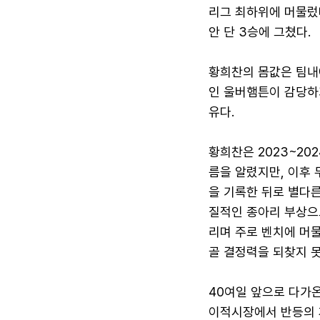
리그 최하위에 머물렀
안 단 3승에 그쳤다.
황희찬의 몸값은 팀내에
인 울버햄튼이 감당하
유다.
황희찬은 2023~20
름을 알렸지만, 이후 
을 기록한 뒤로 별다른
질적인 종아리 부상으
리며 주로 벤치에 머물
골 결정력을 되찾지 
40여일 앞으로 다가온
이적시장에서 반등의 계