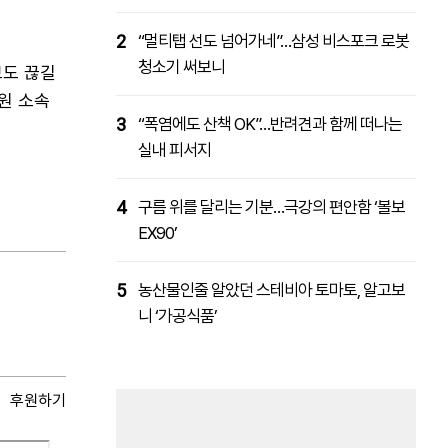
2
“멀티탭 선도 넘어가네”…삼성 비스포크 로봇
청소기 써보니
보도 끊길
원 소속
3
“폭염에도 산책 OK”…반려견과 함께 떠나는
실내 피서지
4
구름 위를 달리는 기분…극강의 편안함 ‘볼보
EX90’
5
농산물인줄 알았던 스테비아 토마토, 알고보
니 ‘가공식품’
후원하기