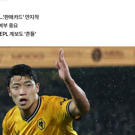
..'판매카드' 만지작
여부 중요
EPL 계보도 '흔들'