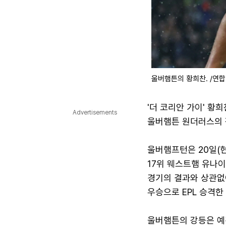
울버햄튼의 황희찬. /연합
'더 코리안 가이' 황
Advertisements
울버햄튼 원더러스의 
울버햄프턴은 20일(
17위 웨스트햄 유나이티
경기의 결과와 상관없이
우승으로 EPL 승격한
울버햄튼의 강등은 예견