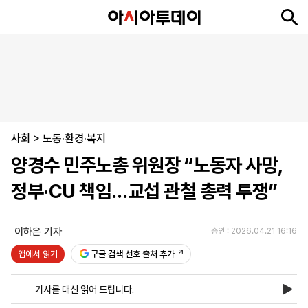
뉴
최
속
정
사
경
국
오
피
아
문
포
스
신
보
치
회
제
제
피
플
투
화
토
니
시
·
사회
언
티
스
>
노동·환경·복지
포
양경수 민주노총 위원장 “노동자 사망,
츠
정부·CU 책임…교섭 관철 총력 투쟁”
ENGLISH
中
Tiếng
文
Việt
이하은 기자
승인 : 2026.04.21 16:16
앱에서 읽기
구글 검색 선호 출처 추가
지
신
후
제
회
앱
면
문
원
보
사
설
기사를 대신 읽어 드립니다.
보
구
하
24
소
치
기
독
기
시
개