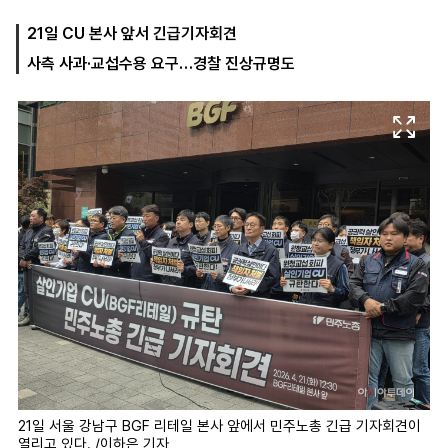
21일 CU 본사 앞서 긴급기자회견
사측 사과·교섭수용 요구…경찰 진상규명도
마
운
대
켓
세
학
파
동
워
문
골
프
21일 서울 강남구 BGF 리테일 본사 앞에서 민주노총 긴급 기자회견이
열리고 있다. /이하은 기자