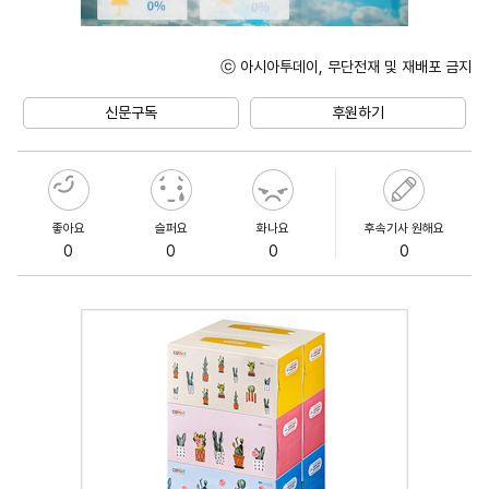
ⓒ 아시아투데이, 무단전재 및 재배포 금지
Unmute
신문구독
후원하기
좋아요
슬퍼요
화나요
후속기사 원해요
0
0
0
0