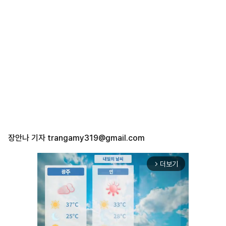
장안나 기자
trangamy319@gmail.com
더보기
arrow_forward_ios