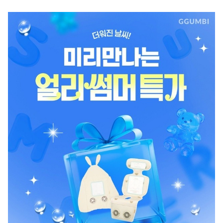
마
운
대
켓
세
학
파
동
워
문
골
프