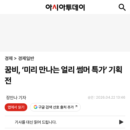
뉴
최
속
정
사
경
국
오
피
아
문
포
스
신
보
치
회
제
제
피
플
투
화
토
니
시
·
경제
언
티
스
>
경제일반
포
꿈비, ‘미리 만나는 얼리 썸머 특가’ 기획
츠
전
ENGLISH
中
Tiếng
文
Việt
장안나 기자
승인 : 2026.04.22 13:46
앱에서 읽기
구글 검색 선호 출처 추가
지
신
후
제
회
앱
면
문
원
보
사
설
기사를 대신 읽어 드립니다.
보
구
하
24
소
치
기
독
기
시
개