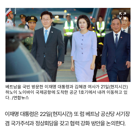
마
운
대
켓
세
학
파
동
워
문
골
프
베트남을 국빈 방문한 이재명 대통령과 김혜경 여사가 21일(현지시간)
하노이 노이바이 국제공항에 도착한 공군 1호기에서 내려 이동하고 있
다. /연합뉴스
이재명 대통령은 22일(현지시간) 또 럼 베트남 공산당 서기장
겸 국가주석과 정상회담을 갖고 협력 강화 방안을 논의한다.