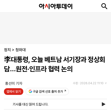
뉴
최
속
정
사
경
국
오
피
아
문
포
스
신
보
치
회
제
제
피
플
투
화
토
니
시
·
정치
언
티
스
>
청와대
포
李대통령, 오늘 베트남 서기장과 정상회
츠
담…원전·인프라 협력 논의
ENGLISH
中
Tiếng
文
Việt
홍선미 기자
수정 : 2026.04.22 11:10
앱에서 읽기
구글 검색 선호 출처 추가
지
신
후
제
회
앱
면
문
원
보
사
설
기사를 대신 읽어 드립니다.
보
구
하
24
소
치
기
독
기
시
개