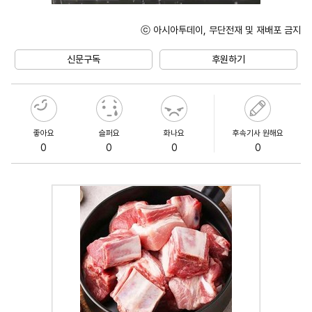
ⓒ 아시아투데이, 무단전재 및 재배포 금지
Mute
신문구독
후원하기
좋아요
슬퍼요
화나요
후속기사 원해요
0
0
0
0