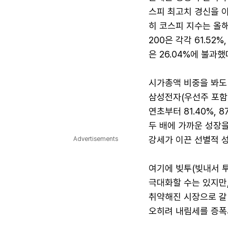
스피 최고치 경신을 이
히 코스피 지수는 올해
200은 각각 61.52
은 26.04%에 불과
시가총액 비중을 봐도 
삼성전자(우선주 포함)
연초부터 81.40%,
두 배에 가까운 성장
강세가 이끈 선별적 
Advertisements
여기에 빚투(빚내서 
극대화할 수는 있지만
취약해진 시장으로 갈
오히려 내림세를 증폭