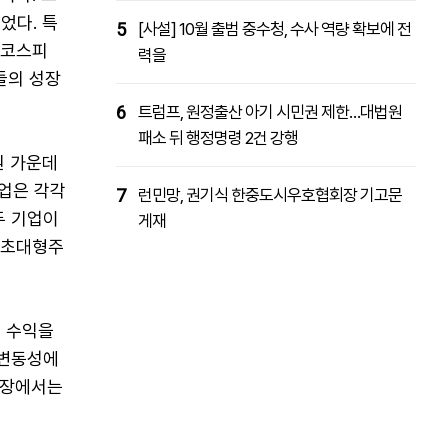
었다. 특
5
[사설] 10월 출범 중수청, 수사 역량 확보에 전
 코스피
력을
업들의 성장
6
트럼프, 원정출산 아기 시민권 제한…대법원
패소 뒤 행정명령 2건 강행
원 가운데
기업은 각각
7
런민망, 권기식 한중도시우호협회장 기고문
두 기업이
게재
 초대형주
해 수익을
 변동성에
락장에서는