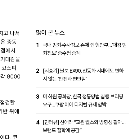
패밀리사이트
마켓파워
아투TV
대학동문골프최강전
많이 본 뉴스
지고 나서
신은 중동
1
국내 범죄·수사정보 손에 쥔 행안부…‘대검 범
 점에서
죄정보’ 중수청 승계
한 기대감을
가 코스피
2
[시승기] 볼보 EX90, 전동화 시대에도 변하
각 8000
지 않는 ‘안전과 편안함’
3
미 하원 공화당, 한국 정통망법 집행 브리핑
 점검할
요구…쿠팡 이어 디지털 규제 압박
기반 위에
4
[인터뷰] 신애라 “교원 웰스와 방향성 같아…
브랜드 철학에 공감”
이다. 코