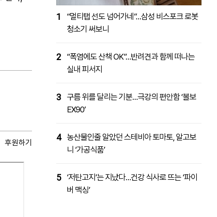
1
“멀티탭 선도 넘어가네”…삼성 비스포크 로봇
청소기 써보니
2
“폭염에도 산책 OK”…반려견과 함께 떠나는
실내 피서지
3
구름 위를 달리는 기분…극강의 편안함 ‘볼보
EX90’
4
농산물인줄 알았던 스테비아 토마토, 알고보
후원하기
니 ‘가공식품’
5
‘저탄고지’는 지났다…건강 식사로 뜨는 ‘파이
버 맥싱’