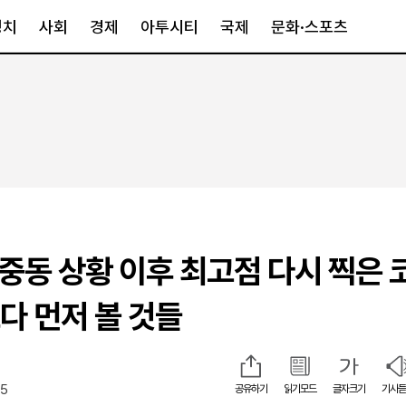
정치
사회
경제
아투시티
국제
문화·스포츠
경제
아투시티
국제
경제일반
종합
세계일반
정책
메트로
아시아·호주
금융·증권
경기·인천
북미
산업
세종·충청
중남미
IT·과학
영남
유럽
 중동 상황 이후 최고점 다시 찍은 
부동산
호남
중동·아프리
유통
강원
다 먼저 볼 것들
중기·벤처
제주
15
공유하기
읽기모드
글자크기
기사듣
인스타그램