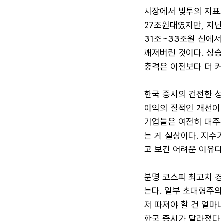
시장에서 빚투의 지표
27조원대였지만, 지난
31조~33조원 선에
깨져버린 것이다. 상
충격은 이전보다 더 커
한국 증시의 건전한 성
이익의 질적인 개선이 
기업들은 여전히 대주
는 게 실상이다. 지
고 보긴 어려운 이유다
분명 코스피 최고치 
는다. 일부 초대형주
저 따져야 할 건 얼마
한국 증시가 달라졌다면