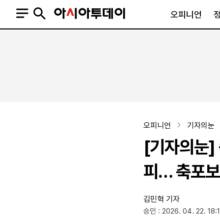
오피니언
오피니언
정치
사회
사설
정치일반
사회일반
칼럼·기고
청와대
사건·사고
기자의 눈
국회·정당
법원·검찰
피플
북한
교육·행정
오피니언
기자의눈
외교
노동·복지·환경
[기자의눈]
국방
보건·의학
정부
피… 축포보
김민혁 기자
SNS
승인 : 2026. 04. 22. 18:
뉴스스탠드
네이버블로그
아투TV(유튜브)
페이스북