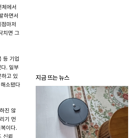
전체에서
발발하면서
임계점마저
닥치면 그
 등 기업
다. 일부
못하고 있
지금 뜨는 뉴스
지 해소됐다
하진 않
리기 먼
회복이다.
 신뢰,