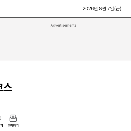
2026년 8월 7일(금)
Advertisements
문화·스포츠
최신
전체
방송
지면보기
가요
구독신청
영화
First Edition
문화
후원하기
코스
카
종교
제보24시
스포츠
알립니다
여행
기
인쇄하기