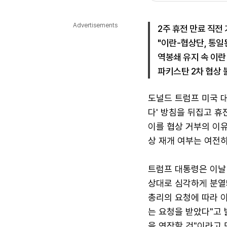
다국어뉴스
ENGLISH
Tiếng Việt
中文
Advertisements
2주 휴전 만료 직전
"이란-협상단, 통일
역봉쇄 유지 속 이란
파키스탄 2차 협상
도널드 트럼프 미국 대
다' 방침을 뒤집고 
이를 협상 거부의 이
상 재개 여부는 여전
트럼프 대통령은 이날 
상대로 심각하게 분열
총리의 요청에 따라 
는 요청을 받았다"고 
을 연장할 것"이라고 