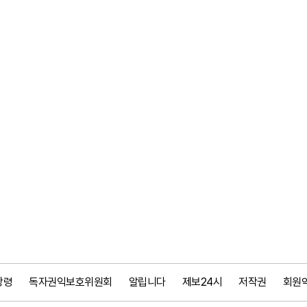
강령
독자권익보호위원회
알립니다
제보24시
저작권
회원