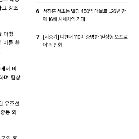
다고 강조
6
서장훈 서초동 빌딩 450억 매물로…26년 만
에 16배 시세차익 기대
를 마쳤
7
[시승기] 디펜더 110이 증명한 ‘일상형 오프로
 이를 환
더’의 진화
.
노에서 비
정하며 협상
된 유조선
 중동 외
미국의 휴