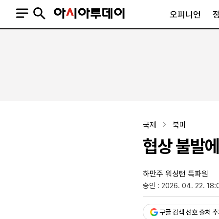
오피니언
오피니언
정치
사회
사설
정치일반
사회일반
칼럼·기고
청와대
사건·사고
기자의 눈
국회·정당
법원·검찰
피플
북한
교육·행정
국제
북미
외교
노동·복지·환경
협상 불발에
국방
보건·의학
정부
하만주 워싱턴 특파원
승인 : 2026. 04. 22. 18:
SNS
뉴스스탠드
네이버블로그
아투TV(유튜브)
페이스북
구글 검색 선호 출처 