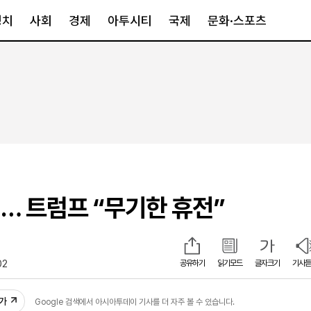
정치
사회
경제
아투시티
국제
문화·스포츠
경제
아투시티
국제
경제일반
종합
세계일반
정책
메트로
아시아·호주
금융·증권
경기·인천
북미
산업
세종·충청
중남미
IT·과학
영남
유럽
… 트럼프 “무기한 휴전”
부동산
호남
중동·아프리
유통
강원
중기·벤처
제주
02
공유하기
읽기모드
글자크기
기사듣
인스타그램
추가
Google 검색에서 아시아투데이 기사를 더 자주 볼 수 있습니다.