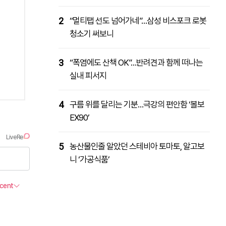
2
“멀티탭 선도 넘어가네”…삼성 비스포크 로봇
청소기 써보니
3
“폭염에도 산책 OK”…반려견과 함께 떠나는
실내 피서지
4
구름 위를 달리는 기분…극강의 편안함 ‘볼보
EX90’
5
농산물인줄 알았던 스테비아 토마토, 알고보
니 ‘가공식품’