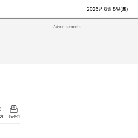
2026년 8월 8일(토)
Advertisements
문화·스포츠
최신
전체
방송
지면보기
가요
구독신청
영화
First Edition
문화
후원하기
카
종교
제보24시
스포츠
알립니다
여행
기
인쇄하기