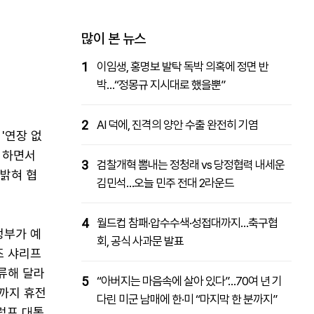
패밀리사이트
마켓파워
아투TV
대학동문골프최강전
많이 본 뉴스
1
이임생, 홍명보 발탁 독박 의혹에 정면 반
박…“정몽규 지시대로 했을뿐”
2
AI 덕에, 진격의 양안 수출 완전히 기염
'연장 없
 하면서
3
검찰개혁 뽐내는 정청래 vs 당정협력 내세운
 밝혀 협
김민석…오늘 민주 전대 2라운드
4
월드컵 참패·압수수색·성접대까지…축구협
정부가 예
회, 공식 사과문 발표
즈 샤리프
류해 달라
5
“아버지는 마음속에 살아 있다”…70여 년 기
때까지 휴전
다린 미군 남매에 한·미 “마지막 한 분까지”
럼프 대통