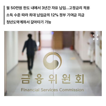
월 50만원 한도 내에서 3년간 자유 납입…고정금리 적용
소득 수준 따라 최대 납입금의 12% 정부 기여금 지급
마
운
대
켓
세
학
청년도약계좌서 갈아타기 가능
파
동
워
문
골
프