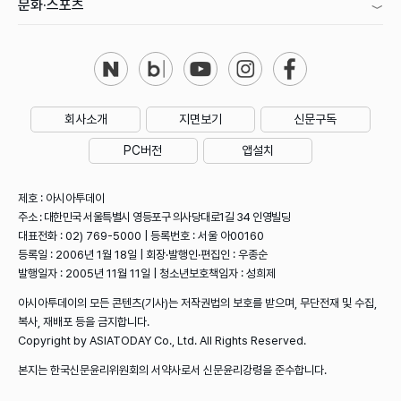
문화·스포츠
회사소개
지면보기
신문구독
PC버전
앱설치
제호 : 아시아투데이
주소 : 대한민국 서울특별시 영등포구 의사당대로1길 34 인영빌딩
대표전화 : 02) 769-5000 | 등록번호 : 서울 아00160
등록일 : 2006년 1월 18일 | 회장·발행인·편집인 : 우종순
발행일자 : 2005년 11월 11일 | 청소년보호책임자 : 성희제
아시아투데이의 모든 콘텐츠(기사)는 저작권법의 보호를 받으며, 무단전재 및 수집,
복사, 재배포 등을 금지합니다.
Copyright by ASIATODAY Co., Ltd. All Rights Reserved.
본지는 한국신문윤리위원회의 서약사로서 신문윤리강령을 준수합니다.