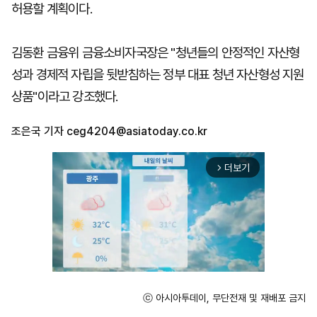
허용할 계획이다.
김동환 금융위 금융소비자국장은 "청년들의 안정적인 자산형
성과 경제적 자립을 뒷받침하는 정부 대표 청년 자산형성 지원
상품"이라고 강조했다.
조은국 기자
ceg4204@asiatoday.co.kr
더보기
arrow_forward_ios
ⓒ 아시아투데이, 무단전재 및 재배포 금지
Unmute