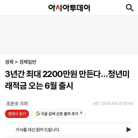
뉴
최
속
정
사
경
국
오
피
아
문
포
스
신
보
치
회
제
제
피
플
투
화
토
니
시
·
경제
언
티
스
>
경제일반
포
3년간 최대 2200만원 만든다…청년미
츠
래적금 오는 6월 출시
ENGLISH
中
Tiếng
文
Việt
조은국 기자
승인 : 2026.04.23 16:49
앱에서 읽기
구글 검색 선호 출처 추가
지
신
후
제
회
앱
면
문
원
보
사
설
기사를 대신 읽어 드립니다.
보
구
하
24
소
치
기
독
기
시
개