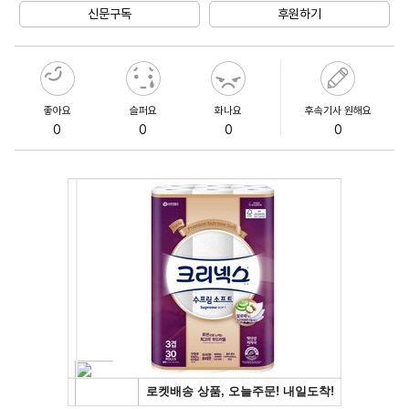
신문구독
후원하기
좋아요
슬퍼요
화나요
후속기사 원해요
0
0
0
0