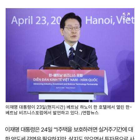
마
운
대
켓
세
학
파
동
워
문
골
프
이재명 대통령이 23일(현지시간) 베트남 하노이 한 호텔에서 열린 한-
베트남 비즈니스포럼에서 발언하고 있다. /연합뉴스
이재명 대통령은 24일 "1주택을 보호하려면 실거주기간에 대
한 양도세 감면은 필요하지만, 살지도 않으면서 투자용으로 사