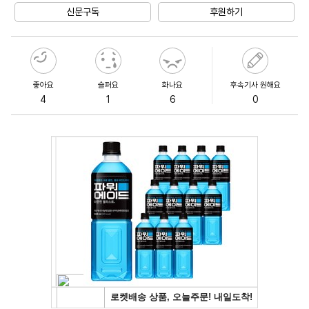
신문구독
후원하기
좋아요
슬퍼요
화나요
후속기사 원해요
4
1
6
0