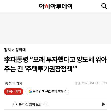
뉴
최
속
정
사
경
국
오
피
아
문
포
스
신
보
치
회
제
제
피
플
투
화
토
니
시
·
정치
언
티
스
>
청와대
포
李대통령 “오래 투자했다고 양도세 깎아
츠
주는 건 ‘주택투기권장정책’”
ENGLISH
中
Tiếng
文
Việt
홍선미 기자
승인 : 2026.04.24 10:23
앱에서 읽기
구글 검색 선호 출처 추가
지
신
후
제
회
앱
면
문
원
보
사
설
기사를 대신 읽어 드립니다.
보
구
하
24
소
치
기
독
기
시
개