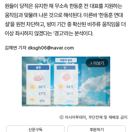
원들이 당적은 유지한 채 무소속 한동훈 전 대표를 지원하는
움직임과 맞물려 나온 것으로 해석된다. 이른바 '한동훈 연대
설'을 원천 차단하고, 방미 기간 중 확산된 비주류 움직임을 더
이상 좌시하지 않겠다는 '경고'라는 분석이다.
김채연 기자
dksgh06@naver.com
더보기
arrow_forward_ios
ⓒ 아시아투데이, 무단전재 및 재배포 금지
Mute
신문구독
후원하기