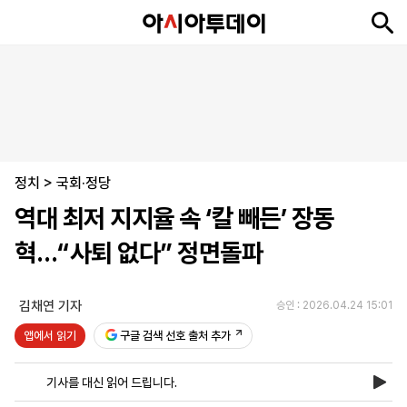
뉴
최
속
정
사
경
국
오
피
아
문
포
스
신
보
치
회
제
제
피
플
투
화
토
니
시
·
정치
언
티
스
>
국회·정당
포
역대 최저 지지율 속 ‘칼 빼든’ 장동
츠
혁…“사퇴 없다” 정면돌파
ENGLISH
中
Tiếng
文
Việt
김채연 기자
승인 : 2026.04.24 15:01
앱에서 읽기
구글 검색 선호 출처 추가
지
신
후
제
회
앱
면
문
원
보
사
설
기사를 대신 읽어 드립니다.
보
구
하
24
소
치
기
독
기
시
개