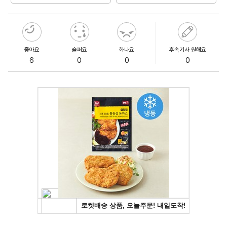
좋아요
슬퍼요
화나요
후속기사 원해요
6
0
0
0