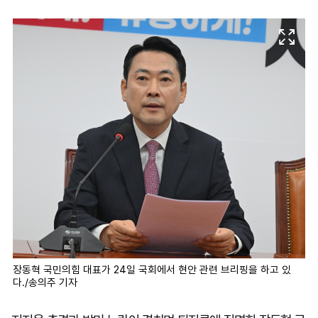
마
운
대
켓
세
학
파
동
워
문
골
프
장동혁 국민의힘 대표가 24일 국회에서 현안 관련 브리핑을 하고 있
다./송의주 기자