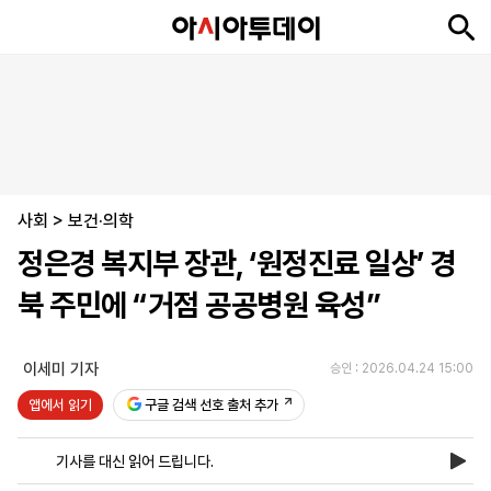
뉴
최
속
정
사
경
국
오
피
아
문
포
스
신
보
치
회
제
제
피
플
투
화
토
니
시
·
사회
언
티
스
>
보건·의학
포
정은경 복지부 장관, ‘원정진료 일상’ 경
츠
북 주민에 “거점 공공병원 육성”
ENGLISH
中
Tiếng
文
Việt
이세미 기자
승인 : 2026.04.24 15:00
앱에서 읽기
구글 검색 선호 출처 추가
지
신
후
제
회
앱
면
문
원
보
사
설
기사를 대신 읽어 드립니다.
보
구
하
24
소
치
기
독
기
시
개