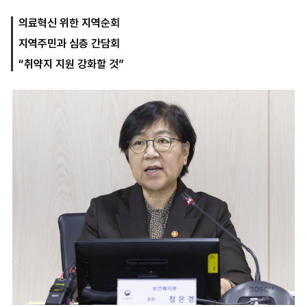
의료혁신 위한 지역순회
지역주민과 심층 간담회
마
운
대
켓
세
학
“취약지 지원 강화할 것”
파
동
워
문
골
프