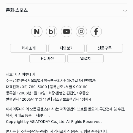
문화·스포츠
회사소개
지면보기
신문구독
PC버전
앱설치
제호 : 아시아투데이
주소 : 대한민국 서울특별시 영등포구 의사당대로1길 34 인영빌딩
대표전화 : 02) 769-5000 | 등록번호 : 서울 아00160
등록일 : 2006년 1월 18일 | 회장·발행인·편집인 : 우종순
발행일자 : 2005년 11월 11일 | 청소년보호책임자 : 성희제
아시아투데이의 모든 콘텐츠(기사)는 저작권법의 보호를 받으며, 무단전재 및 수집,
복사, 재배포 등을 금지합니다.
Copyright by ASIATODAY Co., Ltd. All Rights Reserved.
본지는 한국신문윤리위원회의 서약사로서 신문윤리강령을 준수합니다.