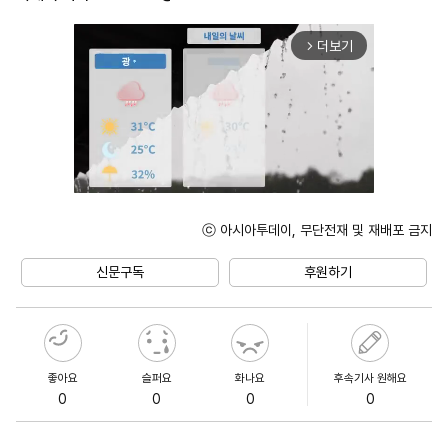
더보기
arrow_forward_ios
ⓒ 아시아투데이, 무단전재 및 재배포 금지
Unmute
신문구독
후원하기
좋아요
슬퍼요
화나요
후속기사 원해요
0
0
0
0