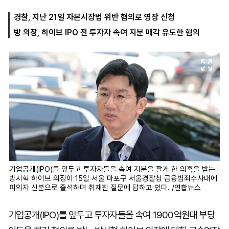
경찰, 지난 21일 자본시장법 위반 혐의로 영장 신청
방 의장, 하이브 IPO 전 투자자 속여 지분 매각 유도한 혐의
마
운
대
켓
세
학
파
동
워
문
골
프
기업공개(IPO)를 앞두고 투자자들을 속여 지분을 팔게 한 의혹을 받는
방시혁 하이브 의장이 15일 서울 마포구 서울경찰청 금융범죄수사대에
피의자 신분으로 출석하며 취재진 질문에 답하고 있다. /연합뉴스
기업공개(IPO)를 앞두고 투자자들을 속여 1900억원대 부당