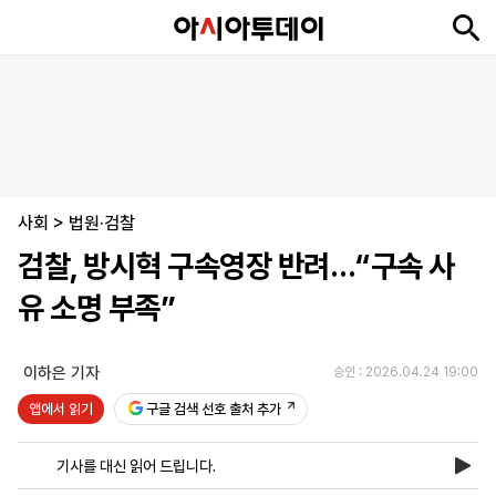
뉴
최
속
정
사
경
국
오
피
아
문
포
스
신
보
치
회
제
제
피
플
투
화
토
니
시
·
사회
언
티
스
>
법원·검찰
포
검찰, 방시혁 구속영장 반려…“구속 사
츠
유 소명 부족”
ENGLISH
中
Tiếng
文
Việt
이하은 기자
승인 : 2026.04.24 19:00
앱에서 읽기
구글 검색 선호 출처 추가
지
신
후
제
회
앱
면
문
원
보
사
설
기사를 대신 읽어 드립니다.
보
구
하
24
소
치
기
독
기
시
개