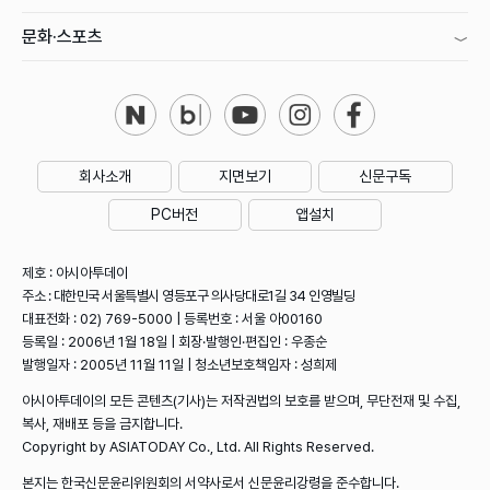
문화·스포츠
회사소개
지면보기
신문구독
PC버전
앱설치
제호 : 아시아투데이
주소 : 대한민국 서울특별시 영등포구 의사당대로1길 34 인영빌딩
대표전화 : 02) 769-5000 | 등록번호 : 서울 아00160
등록일 : 2006년 1월 18일 | 회장·발행인·편집인 : 우종순
발행일자 : 2005년 11월 11일 | 청소년보호책임자 : 성희제
아시아투데이의 모든 콘텐츠(기사)는 저작권법의 보호를 받으며, 무단전재 및 수집,
복사, 재배포 등을 금지합니다.
Copyright by ASIATODAY Co., Ltd. All Rights Reserved.
본지는 한국신문윤리위원회의 서약사로서 신문윤리강령을 준수합니다.