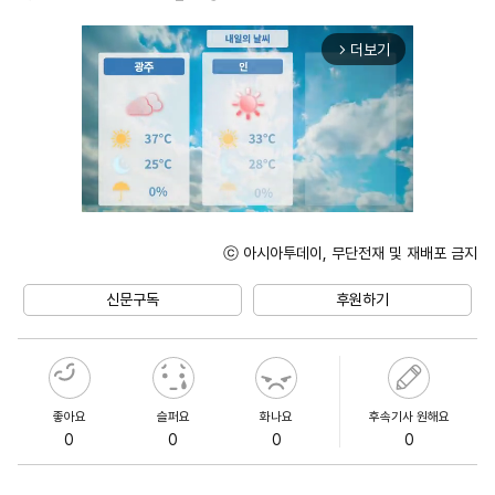
더보기
arrow_forward_ios
ⓒ 아시아투데이, 무단전재 및 재배포 금지
Unmute
신문구독
후원하기
좋아요
슬퍼요
화나요
후속기사 원해요
0
0
0
0